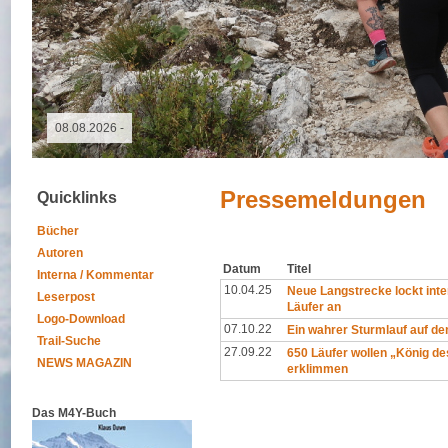
09.05.2026 - GutsMuths-Rennsteiglauf
Pressemeldungen
Quicklinks
Bücher
Autoren
Datum
Titel
Interna / Kommentar
10.04.25
Neue Langstrecke lockt inter
Leserpost
Läufer an
Logo-Download
07.10.22
Ein wahrer Sturmlauf auf de
Trail-Suche
27.09.22
650 Läufer wollen „König d
NEWS MAGAZIN
erklimmen
Das M4Y-Buch