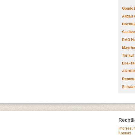
Gondo 
Allgäu
Hochfüg
Saalbac
RAG Har
Mayrhofe
Torlauf
Drei-Ta
ARBERL
Rennste
Schwar
Rechtl
Impressum
Kontakt