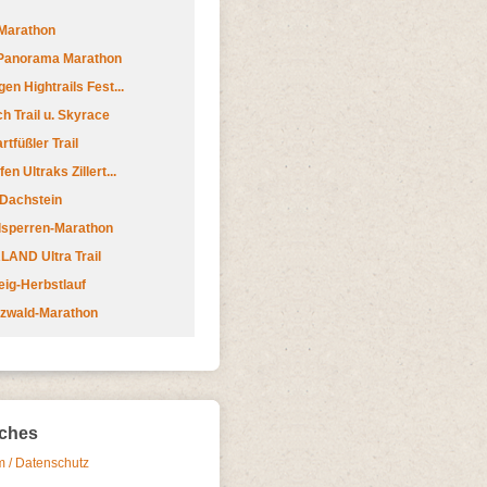
Marathon
 Panorama Marathon
en Hightrails Fest...
h Trail u. Skyrace
tfüßler Trail
n Ultraks Zillert...
 Dachstein
lsperren-Marathon
AND Ultra Trail
ig-Herbstlauf
zwald-Marathon
iches
 / Datenschutz