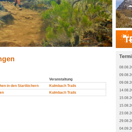
Term
ngen
08.08.2
09.08.2
Veranstaltung
09.08.2
ehen in den Startlöchern
Kulmbach Trails
14.08.2
fen
Kulmbach Trails
15.08.2
15.08.2
23.08.2
29.08.2
04.09.2