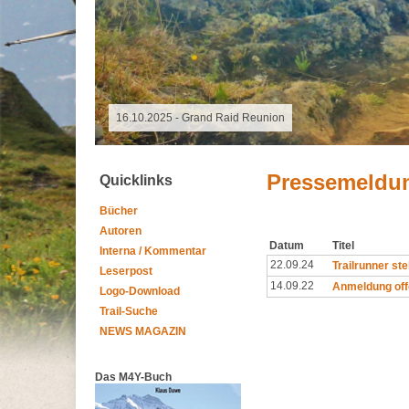
18.10.2025 - Altmühltrail
Pressemeldu
Quicklinks
Bücher
Autoren
Datum
Titel
Interna / Kommentar
22.09.24
Trailrunner st
Leserpost
14.09.22
Anmeldung of
Logo-Download
Trail-Suche
NEWS MAGAZIN
Das M4Y-Buch