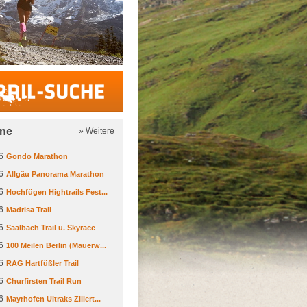
Trail-Suche
ine
» Weitere
6
Gondo Marathon
6
Allgäu Panorama Marathon
6
Hochfügen Hightrails Fest...
6
Madrisa Trail
6
Saalbach Trail u. Skyrace
6
100 Meilen Berlin (Mauerw...
6
RAG Hartfüßler Trail
6
Churfirsten Trail Run
6
Mayrhofen Ultraks Zillert...