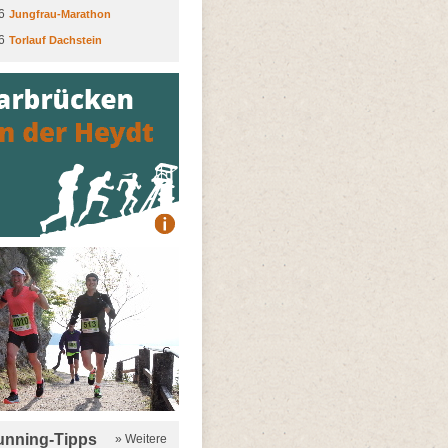
6
Jungfrau-Marathon
6
Torlauf Dachstein
running-Tipps
» Weitere