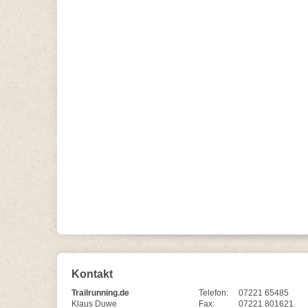
Kontakt
Trailrunning.de
Telefon:
07221 65485
Klaus Duwe
Fax:
07221 801621