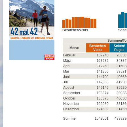
Besucher/Visits
Seit
Summen/Tot
Besucher/
Seiten/
Monat
Visits
Pages
Februar
107940
28830
März
123682
34384
April
112260
31603
Mai
141856
39521
Juni
144709
40663
Juli
142308
41950
August
149146
39925
September
138874
39038
Oktober
133873
40030
November
122980
33136
Dezember
124609
31456
Summe
1549501
433823