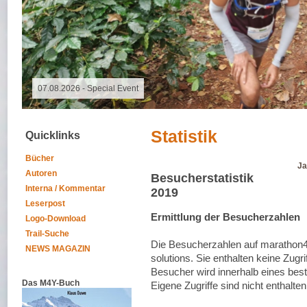
09.11.2025 - Spalter Freiheit Hügelland Trailrun
Statistik
Quicklinks
Bücher
Ja
Autoren
Besucherstatistik
Interna / Kommentar
2019
Leserpost
Ermittlung der Besucherzahlen
Logo-Download
Trail-Suche
Die Besucherzahlen auf marathon4
NEWS MAGAZIN
solutions. Sie enthalten keine Zug
Besucher wird innerhalb eines bes
Das M4Y-Buch
Eigene Zugriffe sind nicht enthalten