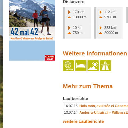
Distanzen:
170 km
112 km
13000 m
9700 m
10 km
223 km
750 m
20000 m
Weitere Informationen
Mehr zum Thema
Laufberichte
16.07.16
Hola món, avui sóc el Casam
13.07.14
Andorra-Ultratrail = Willensst
weitere Laufberichte