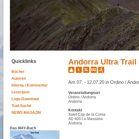
Andorra Ultra Trail
Quicklinks
Bücher
Autoren
Am 07. - 12.07.20 in Ordino / Ando
Interna / Kommentar
Leserpost
Veranstaltungsort
Ordino / Andorra
Logo-Download
Andorra
Trail-Suche
Kontakt
NEWS MAGAZIN
Xalet Cap de la Coma
AD 400 La Massana
Andorra
Das M4Y-Buch