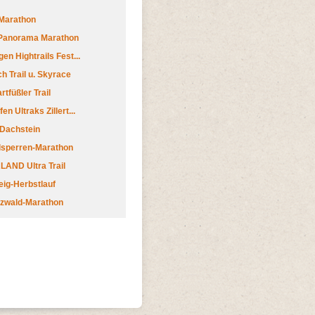
Marathon
 Panorama Marathon
en Hightrails Fest...
h Trail u. Skyrace
tfüßler Trail
n Ultraks Zillert...
 Dachstein
lsperren-Marathon
AND Ultra Trail
ig-Herbstlauf
zwald-Marathon