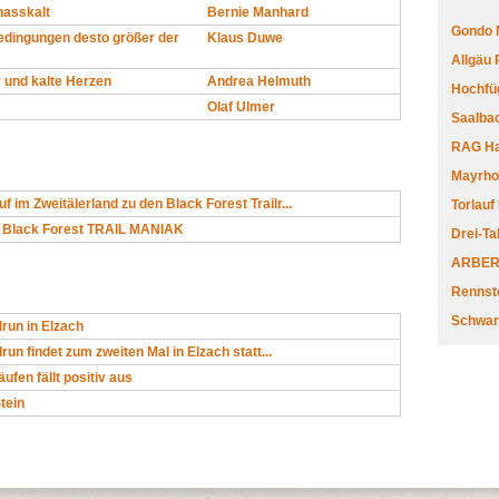
asskalt
Bernie Manhard
Gondo 
Bedingungen desto größer der
Klaus Duwe
Allgäu
 und kalte Herzen
Andrea Helmuth
Hochfüg
Olaf Ulmer
Saalbac
RAG Har
Mayrhofe
im Zweitälerland zu den Black Forest Trailr...
Torlauf
 Black Forest TRAIL MANIAK
Drei-Ta
ARBERL
Rennste
Schwar
lrun in Elzach
run findet zum zweiten Mal in Elzach statt...
äufen fällt positiv aus
tein