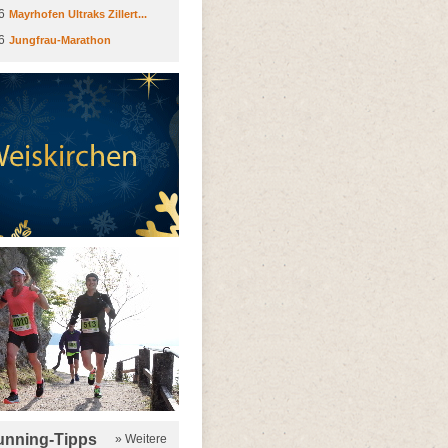
6
Mayrhofen Ultraks Zillert...
6
Jungfrau-Marathon
running-Tipps
» Weitere