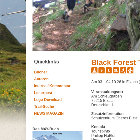
Black Forest 
Quicklinks
Bücher
Autoren
Am 03. - 04.10.26 in Elzach
Interna / Kommentar
Veranstaltungsort
Leserpost
Am Schießgraben
Logo-Download
79215 Elzach
Deutschland
Trail-Suche
NEWS MAGAZIN
Zusatzinformation
Schulzentrum Oberes Elztal
Kontakt
Das M4Y-Buch
Tourist-Info
Philipp Häßler