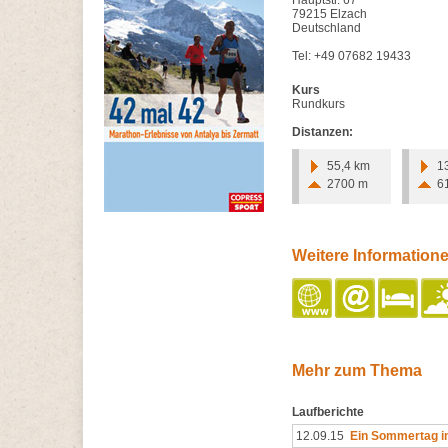
Hauptstr. 67
79215 Elzach
Deutschland
Tel: +49 07682 19433
Kurs
Rundkurs
Distanzen:
55,4 km
1
2700 m
6
Weitere Information
Mehr zum Thema
Laufberichte
12.09.15
Ein Sommertag 