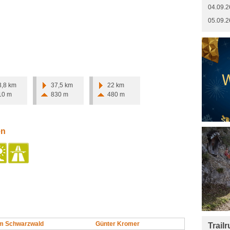
04.09.2
05.09.2
3,8 km
37,5 km
22 km
10 m
830 m
480 m
en
im Schwarzwald
Günter Kromer
Trail