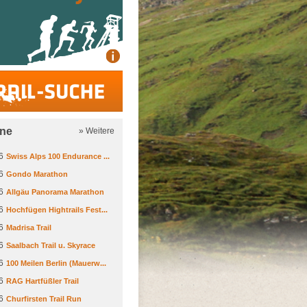
Trail-Suche
ine
» Weitere
6
Swiss Alps 100 Endurance ...
6
Gondo Marathon
6
Allgäu Panorama Marathon
6
Hochfügen Hightrails Fest...
6
Madrisa Trail
6
Saalbach Trail u. Skyrace
6
100 Meilen Berlin (Mauerw...
6
RAG Hartfüßler Trail
6
Churfirsten Trail Run