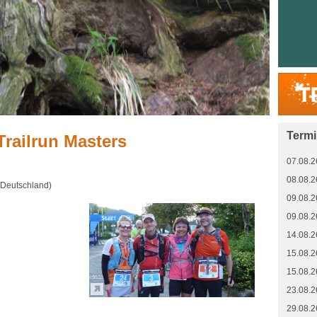
Term
Trailrun Masters
07.08.2
08.08.2
 (Deutschland)
09.08.2
09.08.2
14.08.2
15.08.2
15.08.2
23.08.2
29.08.2