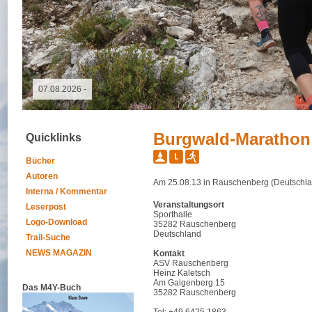
09.05.2026 - GutsMuths-Rennsteiglauf
Burgwald-Marathon
Quicklinks
Bücher
Autoren
Am 25.08.13 in Rauschenberg (Deutschla
Interna / Kommentar
Veranstaltungsort
Leserpost
Sporthalle
Logo-Download
35282 Rauschenberg
Deutschland
Trail-Suche
NEWS MAGAZIN
Kontakt
ASV Rauschenberg
Heinz Kaletsch
Am Galgenberg 15
Das M4Y-Buch
35282 Rauschenberg