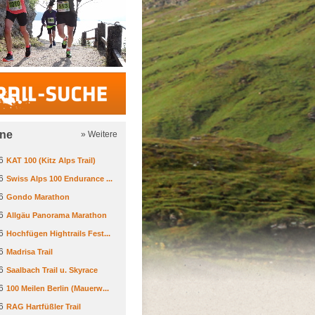
Trail-Suche
ine
» Weitere
6
KAT 100 (Kitz Alps Trail)
6
Swiss Alps 100 Endurance ...
6
Gondo Marathon
6
Allgäu Panorama Marathon
6
Hochfügen Hightrails Fest...
6
Madrisa Trail
6
Saalbach Trail u. Skyrace
6
100 Meilen Berlin (Mauerw...
6
RAG Hartfüßler Trail