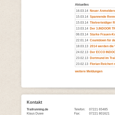
Aktuelles
16.03.14
Neuer Anmeldere
15.03.14
Spannende Renne
15.03.14
Titelverteidiger
13.03.14
Der 3.INDOOR TRA
06.03.14
Starke Frauen-K
22.01.14
Countdown für de
18.03.13
2014 werden die 
24.02.13
Der ECCO INDOOR
23.02.13
Dortmund im Trai
23.02.13
Florian Reichert 
weitere Meldungen
Kontakt
Trailrunning.de
Telefon:
07221 65485
Klaus Duwe
Fax:
07221 801621