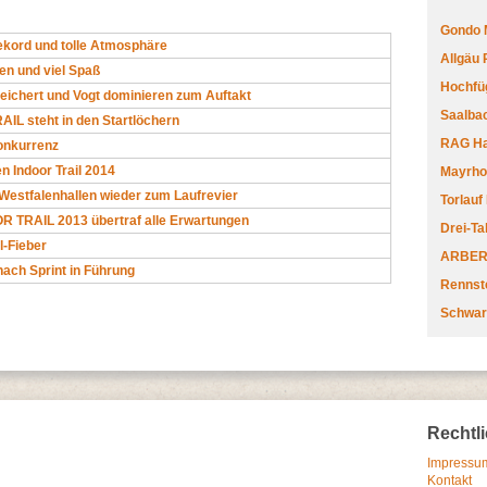
Gondo 
kord und tolle Atmosphäre
Allgäu
n und viel Spaß
Hochfüg
 Reichert und Vogt dominieren zum Auftakt
Saalbac
IL steht in den Startlöchern
RAG Har
onkurrenz
n Indoor Trail 2014
Mayrhofe
Westfalenhallen wieder zum Laufrevier
Torlauf
 TRAIL 2013 übertraf alle Erwartungen
Drei-Ta
l-Fieber
ARBERL
nach Sprint in Führung
Rennste
Schwar
Rechtl
Impressum
Kontakt