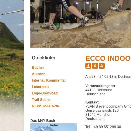
ECCO INDOO
Quicklinks
Bücher
Autoren
Am 23. - 24.02.13 in Dortmu
Interna / Kommentar
Veranstaltungsort
Leserpost
44139 Dortmund
Logo-Download
Deutschland
Trail-Suche
Kontakt
NEWS MAGAZIN
PLAN B event company Gm
Geiselgasteigstr. 120
81545 München
Deutschland
Das M4Y-Buch
Tel: +49 89 651299 30