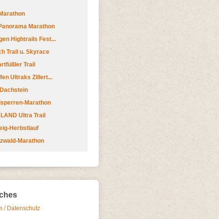
Marathon
 Panorama Marathon
en Hightrails Fest...
h Trail u. Skyrace
tfüßler Trail
n Ultraks Zillert...
 Dachstein
lsperren-Marathon
AND Ultra Trail
ig-Herbstlauf
zwald-Marathon
iches
 / Datenschutz