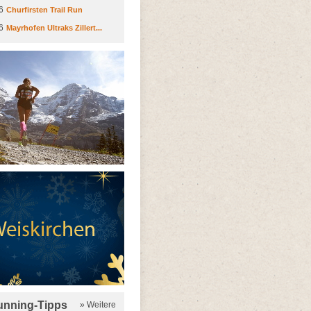
6
Churfirsten Trail Run
6
Mayrhofen Ultraks Zillert...
running-Tipps
» Weitere