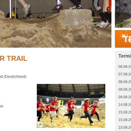
Term
R TRAIL
06.08.2
07.08.2
nd (Deutschland)
08.08.2
09.08.2
09.08.2
14.08.2
bH
15.08.2
15.08.2
23.08.2