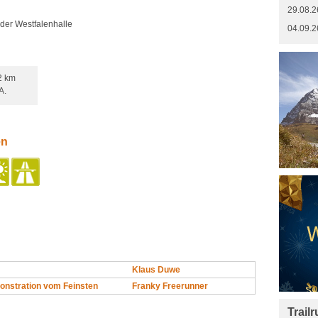
29.08.2
nder Westfalenhalle
04.09.2
2 km
A.
en
Klaus Duwe
onstration vom Feinsten
Franky Freerunner
Trail