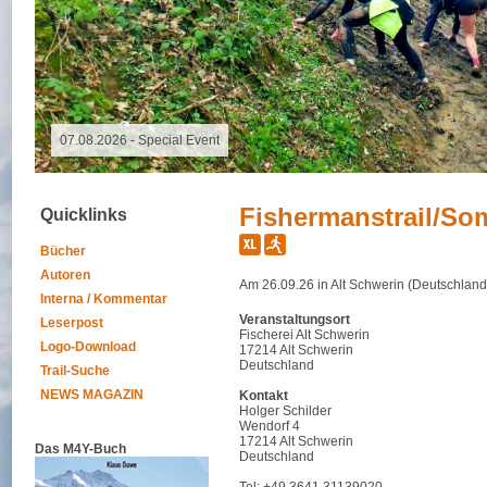
07.08.2026 - Special Event
Fishermanstrail/So
Quicklinks
Bücher
Autoren
Am 26.09.26 in Alt Schwerin (Deutschland
Interna / Kommentar
Veranstaltungsort
Leserpost
Fischerei Alt Schwerin
Logo-Download
17214 Alt Schwerin
Deutschland
Trail-Suche
NEWS MAGAZIN
Kontakt
Holger Schilder
Wendorf 4
17214 Alt Schwerin
Das M4Y-Buch
Deutschland