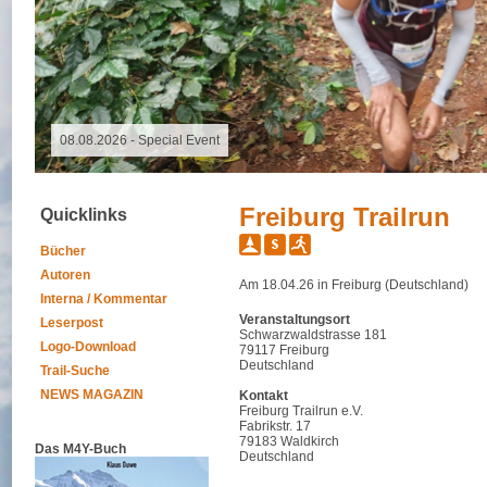
09.11.2025 - Spalter Freiheit Hügelland Trailrun
Freiburg Trailrun
Quicklinks
Bücher
Autoren
Am 18.04.26 in Freiburg (Deutschland)
Interna / Kommentar
Veranstaltungsort
Leserpost
Schwarzwaldstrasse 181
Logo-Download
79117 Freiburg
Deutschland
Trail-Suche
NEWS MAGAZIN
Kontakt
Freiburg Trailrun e.V.
Fabrikstr. 17
79183 Waldkirch
Das M4Y-Buch
Deutschland