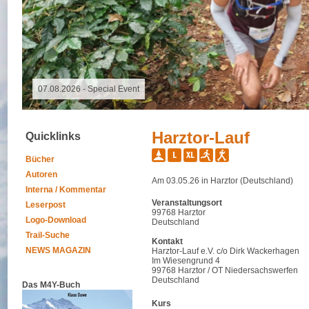
09.11.2025 - Spalter Freiheit Hügelland Trailrun
Harztor-Lauf
Quicklinks
Bücher
Autoren
Am 03.05.26 in Harztor (Deutschland)
Interna / Kommentar
Veranstaltungsort
Leserpost
99768 Harztor
Logo-Download
Deutschland
Trail-Suche
Kontakt
NEWS MAGAZIN
Harztor-Lauf e.V. c/o Dirk Wackerhagen
Im Wiesengrund 4
99768 Harztor / OT Niedersachswerfen
Deutschland
Das M4Y-Buch
Kurs