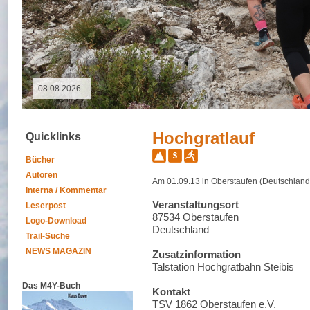
09.05.2026 - GutsMuths-Rennsteiglauf
Hochgratlauf
Quicklinks
Bücher
Autoren
Am 01.09.13 in Oberstaufen (Deutschland
Interna / Kommentar
Veranstaltungsort
Leserpost
87534 Oberstaufen
Logo-Download
Deutschland
Trail-Suche
NEWS MAGAZIN
Zusatzinformation
Talstation Hochgratbahn Steibis
Das M4Y-Buch
Kontakt
TSV 1862 Oberstaufen e.V.