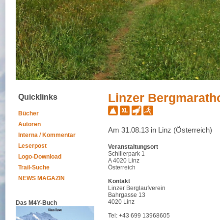
Linzer Bergmarath
Quicklinks
Bücher
Autoren
Am 31.08.13 in Linz (Österreich)
Interna / Kommentar
Leserpost
Veranstaltungsort
Schillerpark 1
Logo-Download
A 4020 Linz
Trail-Suche
Österreich
NEWS MAGAZIN
Kontakt
Linzer Berglaufverein
Bahrgasse 13
4020 Linz
Das M4Y-Buch
Tel: +43 699 13968605