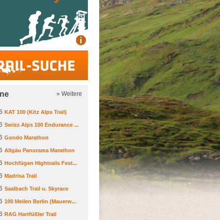
Trail-Suche
ine
» Weitere
6
KAT 100 (Kitz Alps Trail)
6
Swiss Alps 100 Endurance ...
6
Gondo Marathon
6
Allgäu Panorama Marathon
6
Hochfügen Hightrails Fest...
6
Madrisa Trail
6
Saalbach Trail u. Skyrace
6
100 Meilen Berlin (Mauerw...
6
RAG Hartfüßler Trail