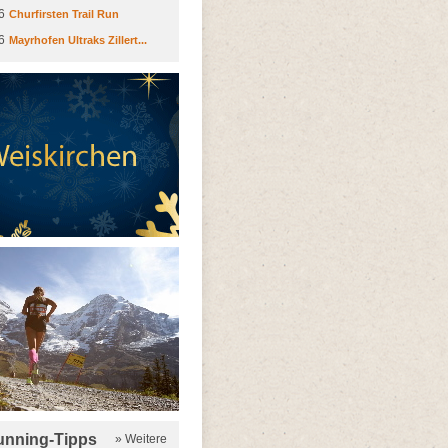
6
Churfirsten Trail Run
6
Mayrhofen Ultraks Zillert...
running-Tipps
» Weitere