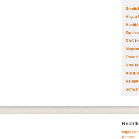
Gondo 
Allgäu
Hochfüg
Saalbac
RAG Har
Mayrhofe
Torlauf
Drei-Ta
ARBERL
Rennste
Schwar
Rechtl
Impressum
Kontakt