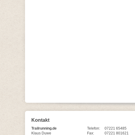
Kontakt
Trailrunning.de
Telefon:
07221 65485
Klaus Duwe
Fax:
07221 801621