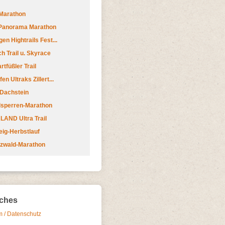
Marathon
 Panorama Marathon
en Hightrails Fest...
h Trail u. Skyrace
tfüßler Trail
n Ultraks Zillert...
 Dachstein
lsperren-Marathon
AND Ultra Trail
ig-Herbstlauf
zwald-Marathon
iches
 / Datenschutz