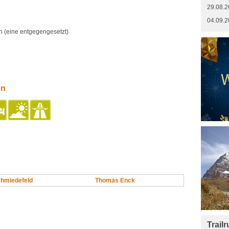
29.08.2
04.09.2
 (eine entgegengesetzt)
en
chmiedefeld
Thomas Enck
Trail