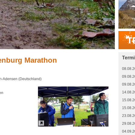
Term
enburg Marathon
08.08.2
09.08.2
n-Adensen (Deutschland)
09.08.2
14.08.2
en
15.08.2
15.08.2
23.08.2
29.08.2
04.09.2