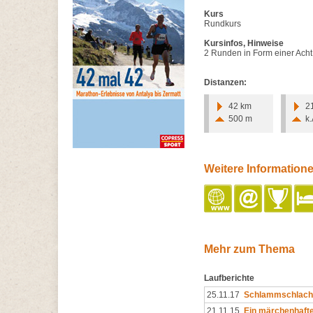
Kurs
Rundkurs
Kursinfos, Hinweise
2 Runden in Form einer Acht
Distanzen:
42 km
2
500 m
k.
Weitere Information
Mehr zum Thema
Laufberichte
25.11.17
Schlammschlacht
21.11.15
Ein märchenhaf