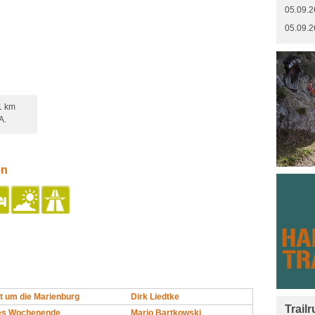
05.09.2
05.09.2
1 km
A.
en
 um die Marienburg
Dirk Liedtke
Trail
tes Wochenende
Mario Bartkowski