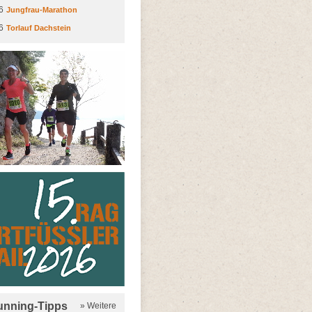
6
Jungfrau-Marathon
6
Torlauf Dachstein
running-Tipps
» Weitere