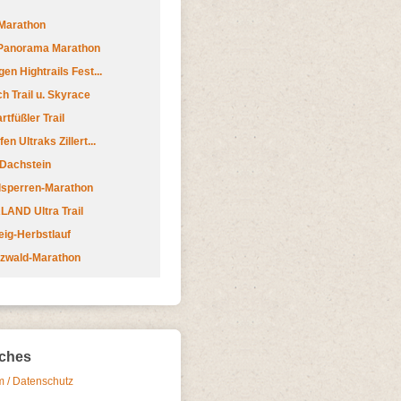
Marathon
 Panorama Marathon
en Hightrails Fest...
h Trail u. Skyrace
tfüßler Trail
n Ultraks Zillert...
 Dachstein
lsperren-Marathon
AND Ultra Trail
ig-Herbstlauf
zwald-Marathon
iches
 / Datenschutz