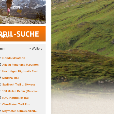
Trail-Suche
ine
» Weitere
6
Gondo Marathon
6
Allgäu Panorama Marathon
6
Hochfügen Hightrails Fest...
6
Madrisa Trail
6
Saalbach Trail u. Skyrace
6
100 Meilen Berlin (Mauerw...
6
RAG Hartfüßler Trail
6
Churfirsten Trail Run
6
Mayrhofen Ultraks Zillert...