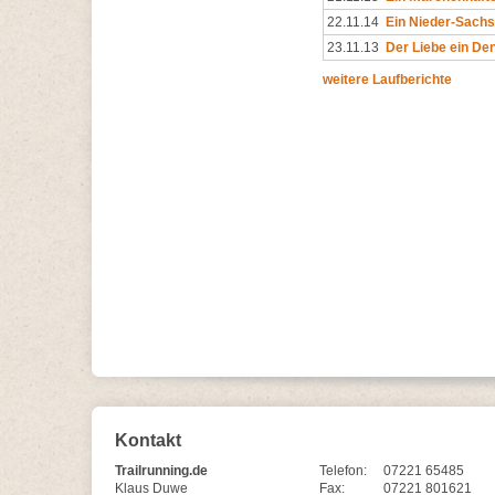
22.11.14
Ein Nieder-Sachs
23.11.13
Der Liebe ein De
weitere Laufberichte
Kontakt
Trailrunning.de
Telefon:
07221 65485
Klaus Duwe
Fax:
07221 801621