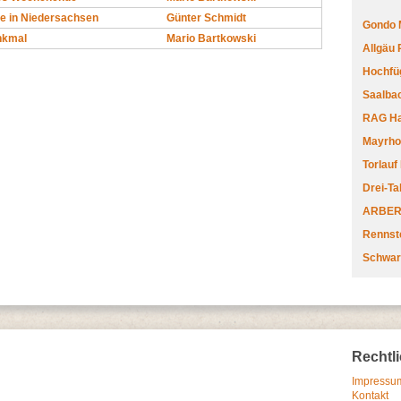
e in Niedersachsen
Günter Schmidt
Gondo 
nkmal
Mario Bartkowski
Allgäu
Hochfüg
Saalbac
RAG Har
Mayrhofe
Torlauf
Drei-Ta
ARBERL
Rennste
Schwar
Rechtl
Impressum
Kontakt