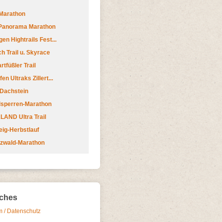
Marathon
 Panorama Marathon
en Hightrails Fest...
h Trail u. Skyrace
tfüßler Trail
n Ultraks Zillert...
 Dachstein
lsperren-Marathon
AND Ultra Trail
ig-Herbstlauf
zwald-Marathon
iches
 / Datenschutz