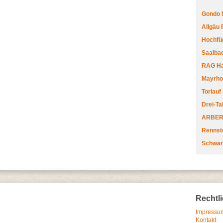
Gondo 
Allgäu
Hochfüg
Saalbac
RAG Har
Mayrhofe
Torlauf
Drei-Ta
ARBERL
Rennste
Schwar
Rechtl
Impressum
Kontakt