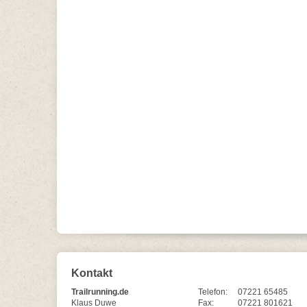
Kontakt
Trailrunning.de
Telefon:
07221 65485
Klaus Duwe
Fax:
07221 801621