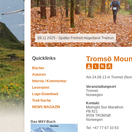
16.10.2025 - Grand Raid Reunion
Tromsö Mount
Quicklinks
Bücher
Autoren
Am 24.08.13 in Tromsö (No
Interna / Kommentar
Veranstaltungsort
Leserpost
Tromsö
Logo-Download
Norwegen
Trail-Suche
Kontakt
NEWS MAGAZIN
Midnight Sun Marathon
PB 821
9558 TROMSØ
Norwegen
Das M4Y-Buch
Tel: +47 77 67 33 63