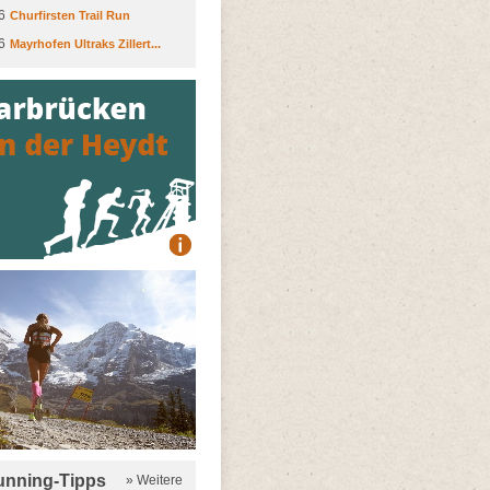
6
Churfirsten Trail Run
6
Mayrhofen Ultraks Zillert...
running-Tipps
» Weitere