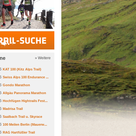
Trail-Suche
ine
» Weitere
6
KAT 100 (Kitz Alps Trail)
6
Swiss Alps 100 Endurance ...
6
Gondo Marathon
6
Allgäu Panorama Marathon
6
Hochfügen Hightrails Fest...
6
Madrisa Trail
6
Saalbach Trail u. Skyrace
6
100 Meilen Berlin (Mauerw...
6
RAG Hartfüßler Trail