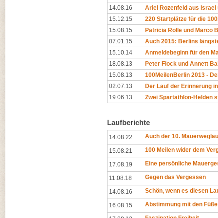
14.08.16
Ariel Rozenfeld aus Israel 
15.12.15
220 Startplätze für die 100
15.08.15
Patricia Rolle und Marco 
07.01.15
Auch 2015: Berlins längste
15.10.14
Anmeldebeginn für den M
18.08.13
Peter Flock und Annett Ba
15.08.13
100MeilenBerlin 2013 - D
02.07.13
Der Lauf der Erinnerung in
19.06.13
Zwei Spartathlon-Helden s
Laufberichte
Auch der 10. Mauerweglauf
14.08.22
100 Meilen wider dem Ver
15.08.21
Eine persönliche Mauerge
17.08.19
Gegen das Vergessen
11.08.18
Schön, wenn es diesen La
14.08.16
Abstimmung mit den Füße
16.08.15