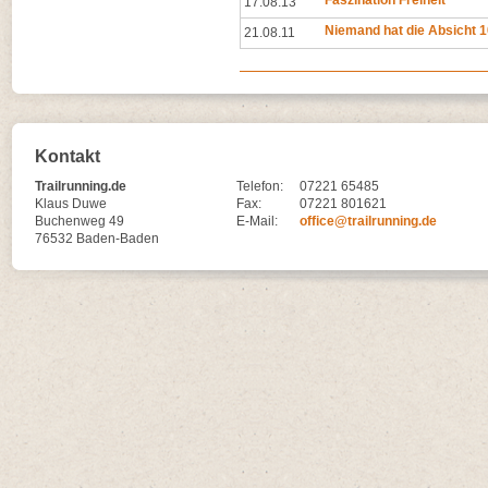
Faszination Freiheit
17.08.13
Niemand hat die Absicht 1
21.08.11
Kontakt
Trailrunning.de
Telefon:
07221 65485
Klaus Duwe
Fax:
07221 801621
Buchenweg 49
E-Mail:
office@trailrunning.de
76532 Baden-Baden