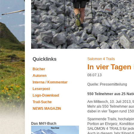
Quicklinks
Salomon 4 Trails
In vier Tagen
Bücher
08.07.13
Autoren
Interna / Kommentar
Quelle: Pressemitteilung
Leserpost
550 Teilnehmer aus 25 Nat
Logo-Download
Am Mittwoch, 10. Juli 2013, 
Trail-Suche
Mehr als 550 Teilnehmer aus
NEWS MAGAZIN
dabei in vier Tagen rund 15
Spannende Trails, hochalpin
Das M4Y-Buch
Portion an Ehrgeiz, Konditio
SALOMON 4 TRAILS für jeden
Auch in diesem Jahr führet d