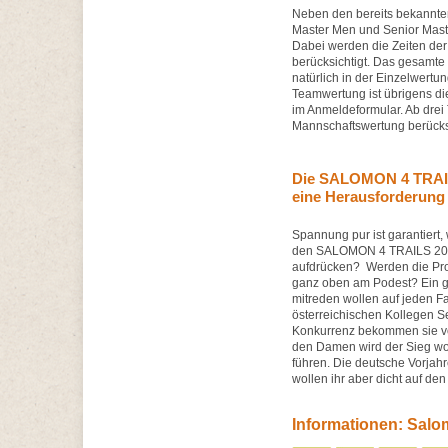
Neben den bereits bekannt
Master Men und Senior Mast
Dabei werden die Zeiten der 
berücksichtigt. Das gesamte
natürlich in der Einzelwertu
Teamwertung ist übrigens di
im Anmeldeformular. Ab drei
Mannschaftswertung berücksi
Die SALOMON 4 TRA
eine Herausforderung 
Spannung pur ist garantiert,
den SALOMON 4 TRAILS 2013 
aufdrücken? Werden die Prof
ganz oben am Podest? Ein 
mitreden wollen auf jeden F
österreichischen Kollegen S
Konkurrenz bekommen sie vo
den Damen wird der Sieg wo
führen. Die deutsche Vorjah
wollen ihr aber dicht auf den
Informationen: Salom