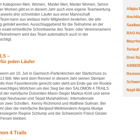
en Kategorien Men, Women, Master Men, Master Women, Senior
Allgäu
er Women gibt es in diesem Jahr auch eine eigene Teamwertung.
jeweils drei schnellsten Läufer aus einer Mannschaft
Hochfüg
 Team kann aus weitaus mehr Mitgliedern bestehen, die alle
ng gelistet werden. Ausschlaggebend für die Teilnahme an der
Saalbac
e exakt einheitliche Schreibweise des Team- oder Vereinsnamens
RAG Har
 Teilnehmern wird das Team automatisch auch in der
chtigt.
Mayrhofe
Torlauf
ILS –
Drei-Ta
für jeden Läufer
ARBERL
 wenn am 10. Juli in Garmisch-Partenkirchen der Startschuss zu
Rennste
fällt. Wer wird dem Rennen in diesem Jahr seinen Stempel
Schwar
is ihrer Favoritenrolle gerecht oder steht am Ende gar ein Rookie
gewichtiges Wörtchen um den Sieg bei den SALOMON 4 TRAILS
Napf-M
all der mehrfache Dolomiten-Mann-Sieger Markus Kröll und seine
eppi Neuhauser und Sejad Mulahalilovic. Internationale
n zwei Schotten, Kenny Richmond und Matthew Sullivan. Bei
hl über die mehrfache Berglauf-Weltmeisterin Angela Mudge
ressiegerin Regine Schlump und die Schweizerin Fränzi Gissler
 Fersen bleiben.
on 4 Trails