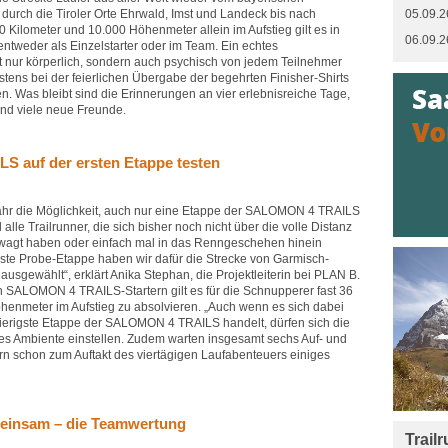
durch die Tiroler Orte Ehrwald, Imst und Landeck bis nach
05.09.2
 Kilometer und 10.000 Höhenmeter allein im Aufstieg gilt es in
06.09.2
entweder als Einzelstarter oder im Team. Ein echtes
nur körperlich, sondern auch psychisch von jedem Teilnehmer
stens bei der feierlichen Übergabe der begehrten Finisher-Shirts
n. Was bleibt sind die Erinnerungen an vier erlebnisreiche Tage,
nd viele neue Freunde.
 auf der ersten Etappe testen
Jahr die Möglichkeit, auch nur eine Etappe der SALOMON 4 TRAILS
alle Trailrunner, die sich bisher noch nicht über die volle Distanz
gt haben oder einfach mal in das Renngeschehen hinein
ste Probe-Etappe haben wir dafür die Strecke von Garmisch-
usgewählt“, erklärt Anika Stephan, die Projektleiterin bei PLAN B.
 SALOMON 4 TRAILS-Startern gilt es für die Schnupperer fast 36
henmeter im Aufstieg zu absolvieren. „Auch wenn es sich dabei
ierigste Etappe der SALOMON 4 TRAILS handelt, dürfen sich die
nes Ambiente einstellen. Zudem warten insgesamt sechs Auf- und
rn schon zum Auftakt des viertägigen Laufabenteuers einiges
einsam – die Teamwertung
Trail