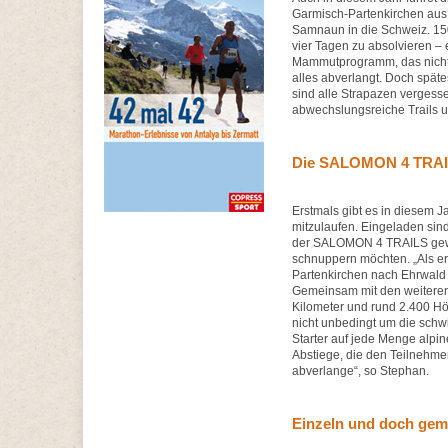
Garmisch-Partenkirchen aus 
Samnaun in die Schweiz. 150
vier Tagen zu absolvieren – 
Mammutprogramm, das nicht 
alles abverlangt. Doch späte
sind alle Strapazen vergesse
abwechslungsreiche Trails u
Die SALOMON 4 TRAILS
Erstmals gibt es in diesem 
mitzulaufen. Eingeladen sind 
der SALOMON 4 TRAILS gewa
schnuppern möchten. „Als er
Partenkirchen nach Ehrwald a
Gemeinsam mit den weiteren
Kilometer und rund 2.400 Hö
nicht unbedingt um die schw
Starter auf jede Menge alpi
Abstiege, die den Teilnehme
abverlange“, so Stephan.
Einzeln und doch gem