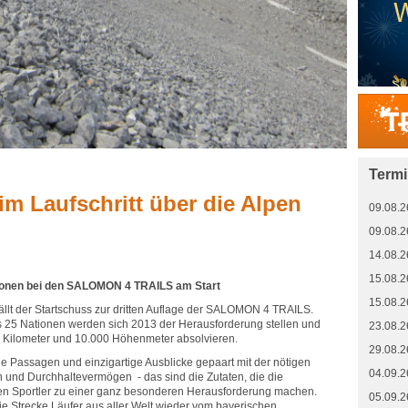
Term
 im Laufschritt über die Alpen
09.08.2
09.08.2
14.08.2
15.08.2
ionen bei den SALOMON 4 TRAILS am Start
15.08.2
fällt der Startschuss zur dritten Auflage der SALOMON 4 TRAILS.
 25 Nationen werden sich 2013 der Herausforderung stellen und
23.08.2
0 Kilometer und 10.000 Höhenmeter absolvieren.
29.08.2
e Passagen und einzigartige Ausblicke gepaart mit der nötigen
04.09.2
n und Durchhaltevermögen - das sind die Zutaten, die die
 Sportler zu einer ganz besonderen Herausforderung machen.
05.09.2
ie Strecke Läufer aus aller Welt wieder vom bayerischen