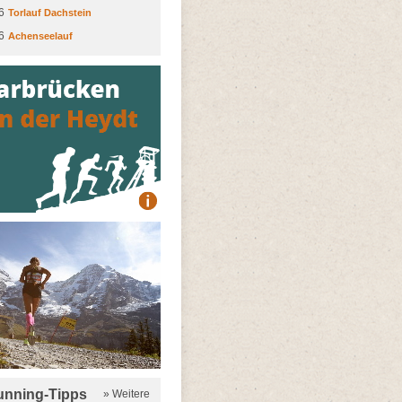
6
Torlauf Dachstein
6
Achenseelauf
running-Tipps
» Weitere