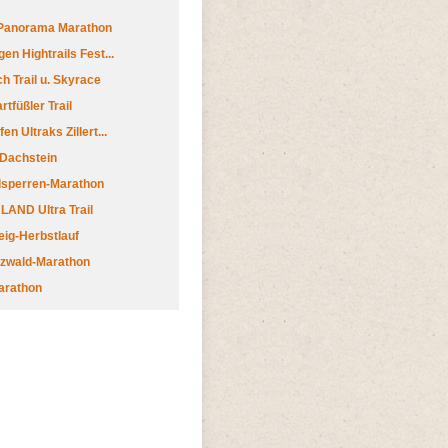
 Panorama Marathon
en Hightrails Fest...
h Trail u. Skyrace
tfüßler Trail
n Ultraks Zillert...
 Dachstein
lsperren-Marathon
AND Ultra Trail
ig-Herbstlauf
zwald-Marathon
arathon