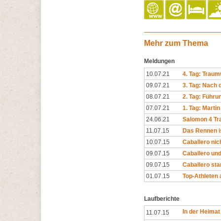
Mehr zum Thema
Meldungen
10.07.21
4. Tag: Traum
09.07.21
3. Tag: Nach 
08.07.21
2. Tag: Führ
07.07.21
1. Tag: Marti
24.06.21
Salomon 4 Trai
11.07.15
Das Rennen i
10.07.15
Caballero nich
09.07.15
Caballero und
09.07.15
Caballero sta
01.07.15
Top-Athleten 
Laufberichte
In der Heimat
11.07.15