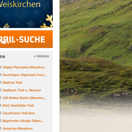
Trail-Suche
ine
» Weitere
6
Allgäu Panorama Marathon
6
Hochfügen Hightrails Fest...
6
Madrisa Trail
6
Saalbach Trail u. Skyrace
6
100 Meilen Berlin (Mauerw...
6
RAG Hartfüßler Trail
6
Churfirsten Trail Run
6
Mayrhofen Ultraks Zillert...
6
Jungfrau-Marathon