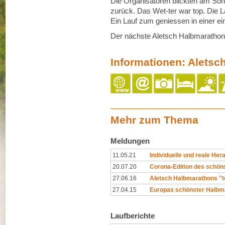
Die Organisatoren blickten am So
zurück. Das Wet-ter war top. Die Lä
Ein Lauf zum geniessen in einer ei
Der nächste Aletsch Halbmarathon f
Informationen: Aletsc
Mehr zum Thema
Meldungen
11.05.21
Individuelle und reale Hera
20.07.20
Corona-Edition des schöns
27.06.16
Aletsch Halbmarathons ''tol
27.04.15
Europas schönster Halbm
Laufberichte