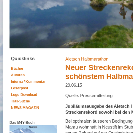
Quicklinks
Aletsch Halbmarathon
Neuer Streckenrek
Bücher
schönstem Halbma
Autoren
Interna / Kommentar
29.06.15
Leserpost
Logo-Download
Quelle: Pressemitteilung
Trail-Suche
Jubiläumsausgabe des Aletsch 
NEWS MAGAZIN
Streckenrekord sowohl bei den 
Bei optimalen äusseren Bedingunge
Das M4Y-Buch
Mamu wohnhaft in Neustift im Stubai
neuen Rekord auf der Originalstr