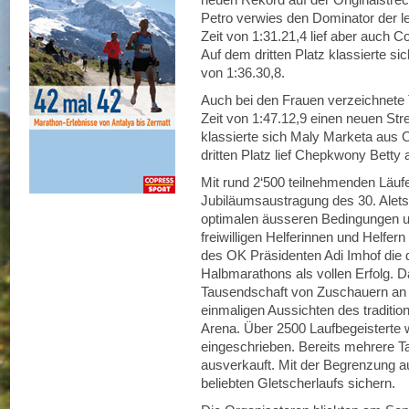
Petro verwies den Dominator der le
Zeit von 1:31.21,4 lief aber auch C
Auf dem dritten Platz klassierte si
von 1:36.30,8.
Auch bei den Frauen verzeichnete T
Zeit von 1:47.12,9 einen neuen St
klassierte sich Maly Marketa aus Ob
dritten Platz lief Chepkwony Betty 
Mit rund 2‘500 teilnehmenden Läufe
Jubiläumsaustragung des 30. Alets
optimalen äusseren Bedingungen u
freiwilligen Helferinnen und Helfer
des OK Präsidenten Adi Imhof die 
Halbmarathons als vollen Erfolg. D
Tausendschaft von Zuschauern an d
einmaligen Aussichten des traditio
Arena. Über 2500 Laufbegeisterte 
eingeschrieben. Bereits mehrere 
ausverkauft. Mit der Begrenzung au
beliebten Gletscherlaufs sichern.