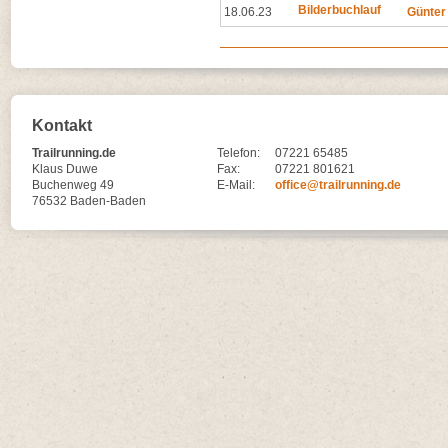
Bilderbuchlauf
18.06.23
Günter
Kontakt
Trailrunning.de
Telefon:
07221 65485
Klaus Duwe
Fax:
07221 801621
Buchenweg 49
E-Mail:
office@trailrunning.de
76532 Baden-Baden