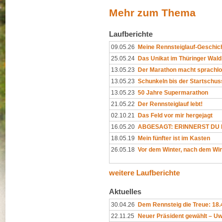
Mehr zum Thema
Laufberichte
09.05.26
Meine Rennsteiglauf-Geschic
25.05.24
Das Unikat im Thüringer Wald
13.05.23
Der Marathon macht sprachl
13.05.23
Schunkeln bis der Startschuss
13.05.23
50 Jahre Supermarathon
21.05.22
Der Rennsteiglauf lebt!
02.10.21
Das Feld vor mir hergejagt
16.05.20
ABGESAGT: ERINNERST DU D
18.05.19
Mein fünfter ist im Kasten
26.05.18
Vor dem Winter, nach dem Win
weitere Laufberichte
Aktuelles
30.04.26
Dem Rennsteig die Treue: 18
22.11.25
Neuer Präsident gewählt – Uw