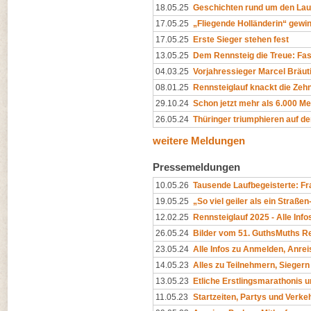
18.05.25
Geschichten rund um den Lau
17.05.25
„Fliegende Holländerin“ gewin
17.05.25
Erste Sieger stehen fest
13.05.25
Dem Rennsteig die Treue: Fas
04.03.25
Vorjahressieger Marcel Bräu
08.01.25
Rennsteiglauf knackt die Zeh
29.10.24
Schon jetzt mehr als 6.000 M
26.05.24
Thüringer triumphieren auf d
weitere Meldungen
Pressemeldungen
10.05.26
Tausende Laufbegeisterte: Fr
19.05.25
„So viel geiler als ein Straße
12.02.25
Rennsteiglauf 2025 - Alle In
26.05.24
Bilder vom 51. GuthsMuths Re
23.05.24
Alle Infos zu Anmelden, Anrei
14.05.23
Alles zu Teilnehmern, Sieger
13.05.23
Etliche Erstlingsmarathonis 
11.05.23
Startzeiten, Partys und Verke