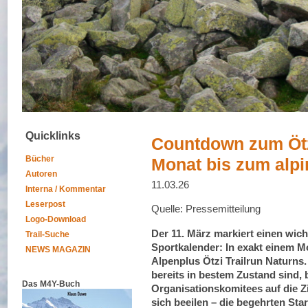
Quicklinks
Countdown zum Ötzi
Bücher
Monat bis zum alpi
Autoren
11.03.26
Interna / Kommentar
Leserpost
Quelle: Pressemitteilung
Logo-Download
Der 11. März markiert einen wich
Trail-Suche
Sportkalender: In exakt einem Mo
NEWS MAGAZIN
Alpenplus Ötzi Trailrun Naturns
bereits in bestem Zustand sind,
Das M4Y-Buch
Organisationskomitees auf die Zi
sich beeilen – die begehrten Star