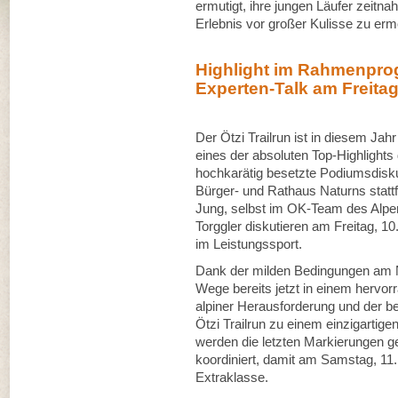
ermutigt, ihre jungen Läufer zeitn
Erlebnis vor großer Kulisse zu erm
Highlight im Rahmenpr
Experten-Talk am Freita
Der Ötzi Trailrun ist in diesem Jah
eines der absoluten Top-Highlights d
hochkarätig besetzte Podiumsdisku
Bürger- und Rathaus Naturns stattf
Jung, selbst im OK-Team des Alpen
Torggler diskutieren am Freitag, 1
im Leistungssport.
Dank der milden Bedingungen am N
Wege bereits jetzt in einem hervo
alpiner Herausforderung und der b
Ötzi Trailrun zu einem einzigarti
werden die letzten Markierungen g
koordiniert, damit am Samstag, 11. Ap
Extraklasse.