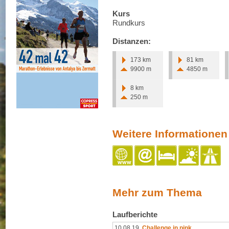
Kurs
Rundkurs
Distanzen:
173 km
81 km
9900 m
4850 m
8 km
250 m
Weitere Informationen
Mehr zum Thema
Laufberichte
10.08.19
Challenge in pink