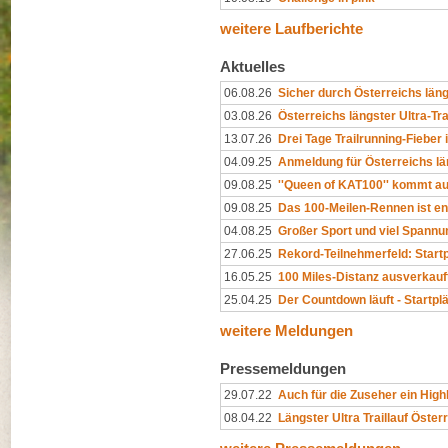
weitere Laufberichte
Aktuelles
06.08.26
Sicher durch Österreichs längs
03.08.26
Österreichs längster Ultra-Trai
13.07.26
Drei Tage Trailrunning-Fieber 
04.09.25
Anmeldung für Österreichs läng
09.08.25
''Queen of KAT100'' kommt a
09.08.25
Das 100-Meilen-Rennen ist e
04.08.25
Großer Sport und viel Spannun
27.06.25
Rekord-Teilnehmerfeld: Startp
16.05.25
100 Miles-Distanz ausverkauft 
25.04.25
Der Countdown läuft - Startplä
weitere Meldungen
Pressemeldungen
29.07.22
Auch für die Zuseher ein Highl
08.04.22
Längster Ultra Traillauf Öster