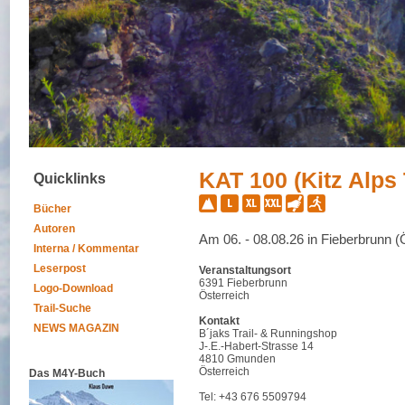
KAT 100 (Kitz Alps 
Quicklinks
Bücher
Autoren
Am 06. - 08.08.26 in Fieberbrunn (
Interna / Kommentar
Leserpost
Veranstaltungsort
6391 Fieberbrunn
Logo-Download
Österreich
Trail-Suche
Kontakt
NEWS MAGAZIN
B´jaks Trail- & Runningshop
J-.E.-Habert-Strasse 14
4810 Gmunden
Österreich
Das M4Y-Buch
Tel: +43 676 5509794