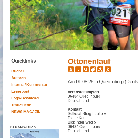
Ottonenlauf
Quicklinks
Bücher
Autoren
Am 01.08.26 in Quedlinburg (Deut
Interna / Kommentar
Leserpost
Veranstaltungsort
06484 Quedlinburg
Logo-Download
Deutschland
Trail-Suche
Kontakt
NEWS MAGAZIN
Selketal-Stieg-Lauf e.V.
Dieter König
Bicklinger Weg 5
06484 Quedlinburg
Das M4Y-Buch
Deutschland