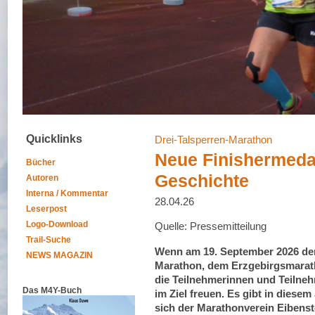
Quicklinks
Drei-Talsperren-Marathon
Neue Finishermedai
Bücher
Geschichte
Autoren
Interna / Kommentar
28.04.26
Leserpost
Logo-Download
Quelle: Pressemitteilung
Trail-Suche
Wenn am 19. September 2026 der 
NEWS MAGAZIN
Marathon, dem Erzgebirgsmarathon
die Teilnehmerinnen und Teilneh
Das M4Y-Buch
im Ziel freuen. Es gibt in diese
sich der Marathonverein Eibenst