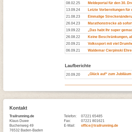
08.02.25
Meldeportal für den 30. Dr
13.09.24
Letzte Vorbereitungen für 
21.08.23
Einmalige Streckenänder
26.04.23
Marathonstrecke ab sofort
19.09.22
„Das habt Ihr super gemac
26.08.22
Keine Beschränkungen, a
20.09.21
Volkssport mit viel Drum
06.09.21
Waldemar Cierpinski Ehre
Laufberichte
„Glück auf“ zum Jubiläum
20.09.20
Kontakt
Trailrunning.de
Telefon:
07221 65485
Klaus Duwe
Fax:
07221 801621
Buchenweg 49
E-Mail:
office@trailrunning.de
76532 Baden-Baden