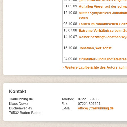
„Im Schweiße Deines Angesich
31.05.09
Auf allen Vieren auf der schw
12.10.08
Mister Sympathicus Jonathan
vorne
05.10.08
Laufen im romantischen Göltz
13.07.08
Extreme Verhältnisse beim Zu
14.10.07
Keiner bezwingt Jonathan Wy
15.10.06
Jonathan, wer sonst
24.09.06
Grünfutter- und Kilometerfre
» Weitere Laufberichte des Autors auf
Kontakt
Trailrunning.de
Telefon:
07221 65485
Klaus Duwe
Fax:
07221 801621
Buchenweg 49
E-Mail:
office@trailrunning.de
76532 Baden-Baden