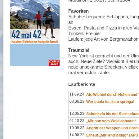
Favoriten
Schuhe: bequeme Schlappen, fange
an
Essen: Pasta und Pizza in allen Va
Trinken: Freibier
Laufen: jede Art von Bergmarathon
Traumziel
New York ist gemacht und der Ulm
auch. Neue Ziele? Vielleicht Biel u
neue unbekannte Strecken, viellei
mal verrückte Läufe.
Laufberichte
11.09.24
Als Wichtel durch Höhen und 
03.06.23
Wer suufa ka, ka o springa!
13.05.23
Schunkeln bis der Startschuss
01.10.22
„Mir san vom Woid dahoam“
10.09.22
Angriff der Wespen und Horn
14.08.22
Erneut „Mir lend it lugg“ (APU