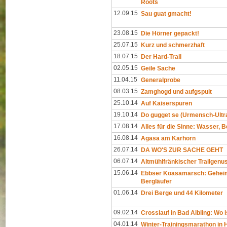
Roots
12.09.15
Sau guat gmacht!
23.08.15
Die Hörner gepackt!
25.07.15
Kurz und schmerzhaft
18.07.15
Der Hard-Trail
02.05.15
Geile Sache
11.04.15
Generalprobe
08.03.15
Zamghogd und aufgspuit
25.10.14
Auf Kaiserspuren
19.10.14
Do gugget se (Urmensch-Ultr
17.08.14
Alles für die Sinne: Wasser, B
16.08.14
Agasa am Karhorn
26.07.14
DA WO'S ZUR SACHE GEHT
06.07.14
Altmühlfränkischer Trailgenu
15.06.14
Ebbser Koasamarsch: Geheimti
Bergläufer
01.06.14
Drei Berge und 44 Kilometer
09.02.14
Crosslauf in Bad Aibling: Wo i
04.01.14
Winter-Trainingsmarathon in