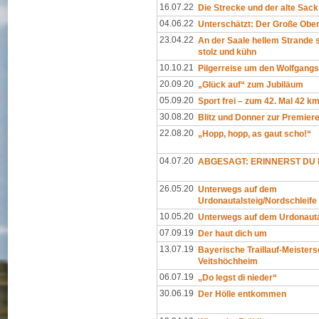
16.07.22
Die Strecke und der alte Sack
04.06.22
Unterschätzt: Der Große Ober
23.04.22
An der Saale hellem Strande 
stolz und kühn
10.10.21
Pilgerreise um den Wolfgang
20.09.20
„Glück auf“ zum Jubiläum
05.09.20
Sport frei – zum 42. Mal 42 k
30.08.20
Blitz und Donner zur Premier
22.08.20
„Hopp, hopp, as gaut scho!“
04.07.20
ABGESAGT: ERINNERST DU D
26.05.20
Unterwegs auf dem
Urdonautalsteig/Nordschleife
10.05.20
Unterwegs auf dem Urdonauta
07.09.19
Der haut dich um
13.07.19
Bayerische Traillauf-Meisters
Veitshöchheim
06.07.19
„Do legst di nieder“
30.06.19
Der Hölle entkommen