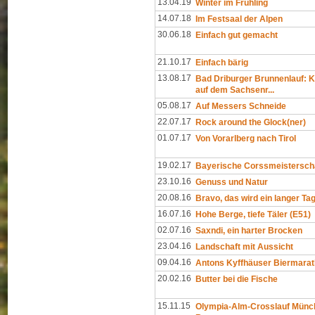
13.04.19
Winter im Frühling
14.07.18
Im Festsaal der Alpen
30.06.18
Einfach gut gemacht
21.10.17
Einfach bärig
13.08.17
Bad Driburger Brunnenlauf: 
auf dem Sachsenr...
05.08.17
Auf Messers Schneide
22.07.17
Rock around the Glock(ner)
01.07.17
Von Vorarlberg nach Tirol
19.02.17
Bayerische Corssmeistersch
23.10.16
Genuss und Natur
20.08.16
Bravo, das wird ein langer Ta
16.07.16
Hohe Berge, tiefe Täler (E51)
02.07.16
Saxndi, ein harter Brocken
23.04.16
Landschaft mit Aussicht
09.04.16
Antons Kyffhäuser Biermara
20.02.16
Butter bei die Fische
15.11.15
Olympia-Alm-Crosslauf Münch