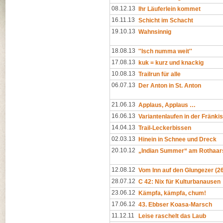
08.12.13
Ihr Läuferlein kommet
16.11.13
Schicht im Schacht
19.10.13
Wahnsinnig
18.08.13
''Isch numma weit''
17.08.13
kuk = kurz und knackig
10.08.13
Trailrun für alle
06.07.13
Der Anton in St. Anton
21.06.13
Applaus, Applaus …
16.06.13
Variantenlaufen in der Fränk
14.04.13
Trail-Leckerbissen
02.03.13
Hinein in Schnee und Dreck
20.10.12
„Indian Summer“ am Rothaar
12.08.12
Vom Inn auf den Glungezer (2
28.07.12
C 42: Nix für Kulturbanausen
23.06.12
Kämpfa, kämpfa, chum!
17.06.12
43. Ebbser Koasa-Marsch
11.12.11
Leise raschelt das Laub