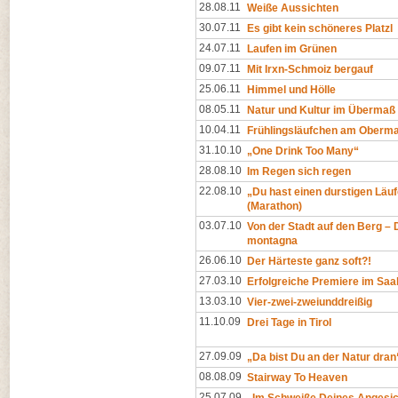
28.08.11
Weiße Aussichten
30.07.11
Es gibt kein schöneres Platzl
24.07.11
Laufen im Grünen
09.07.11
Mit Irxn-Schmoiz bergauf
25.06.11
Himmel und Hölle
08.05.11
Natur und Kultur im Übermaß
10.04.11
Frühlingsläufchen am Oberma
31.10.10
„One Drink Too Many“
28.08.10
Im Regen sich regen
22.08.10
„Du hast einen durstigen Läuf
(Marathon)
03.07.10
Von der Stadt auf den Berg – Da
montagna
26.06.10
Der Härteste ganz soft?!
27.03.10
Erfolgreiche Premiere im Saal
13.03.10
Vier-zwei-zweiunddreißig
11.10.09
Drei Tage in Tirol
27.09.09
„Da bist Du an der Natur dran
08.08.09
Stairway To Heaven
25.07.09