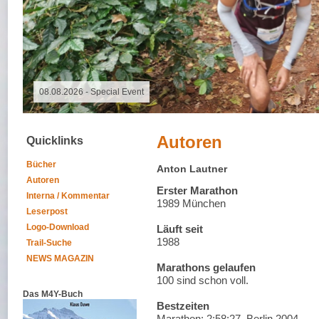
08.08.2026 - Special Event
Autoren
Quicklinks
Bücher
Anton Lautner
Autoren
Erster Marathon
Interna / Kommentar
1989 München
Leserpost
Logo-Download
Läuft seit
1988
Trail-Suche
NEWS MAGAZIN
Marathons gelaufen
100 sind schon voll.
Das M4Y-Buch
Bestzeiten
Marathon: 2:58:27, Berlin 2004