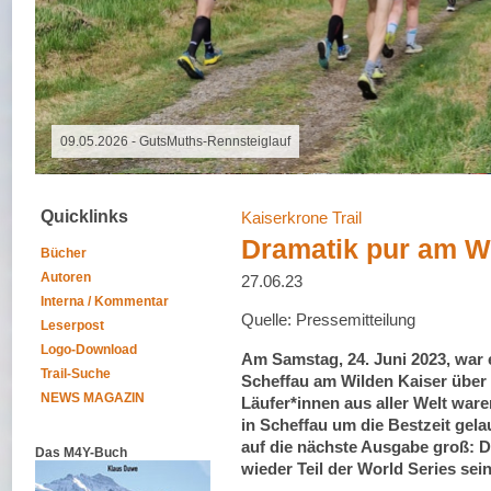
09.05.2026 - GutsMuths-Rennsteiglauf
Quicklinks
Kaiserkrone Trail
Dramatik pur am W
Bücher
Autoren
27.06.23
Interna / Kommentar
Quelle: Pressemitteilung
Leserpost
Logo-Download
Am Samstag, 24. Juni 2023, war e
Trail-Suche
Scheffau am Wilden Kaiser über
NEWS MAGAZIN
Läufer*innen aus aller Welt war
in Scheffau um die Bestzeit gela
auf die nächste Ausgabe groß: 
Das M4Y-Buch
wieder Teil der World Series sein