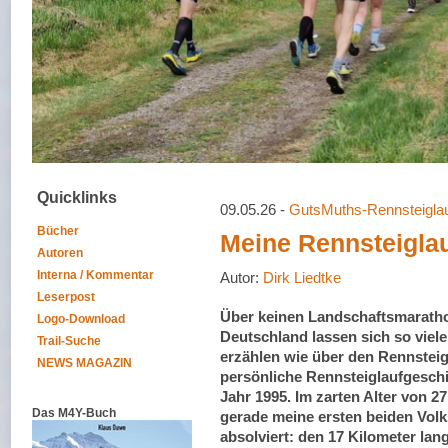
Quicklinks
09.05.26 -
GutsMuths-Rennsteigla
Bücher
Meine Rennsteigla
Autoren
Interna / Kommentar
Autor:
Dirk Liedtke
Leserpost
Über keinen Landschaftsmaratho
Logo-Download
Deutschland lassen sich so viel
Trail-Suche
erzählen wie über den Rennsteig
NEWS MAGAZIN
persönliche Rennsteiglaufgeschi
Jahr 1995. Im zarten Alter von 27
Das M4Y-Buch
gerade meine ersten beiden Volk
absolviert: den 17 Kilometer lan