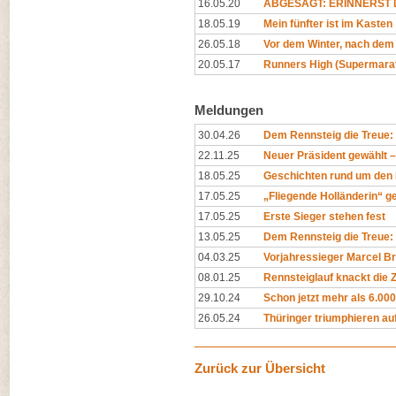
16.05.20
ABGESAGT: ERINNERST D
18.05.19
Mein fünfter ist im Kasten
26.05.18
Vor dem Winter, nach dem
20.05.17
Runners High (Supermara
Meldungen
30.04.26
Dem Rennsteig die Treue
22.11.25
Neuer Präsident gewählt – 
18.05.25
Geschichten rund um den 
17.05.25
„Fliegende Holländerin“ ge
17.05.25
Erste Sieger stehen fest
13.05.25
Dem Rennsteig die Treue: 
04.03.25
Vorjahressieger Marcel Br
08.01.25
Rennsteiglauf knackt die
29.10.24
Schon jetzt mehr als 6.00
26.05.24
Thüringer triumphieren au
Zurück zur Übersicht