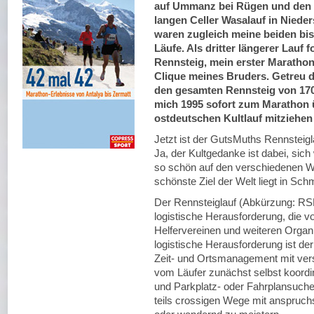
auf Ummanz bei Rügen und den 
langen Celler Wasalauf in Niede
waren zugleich meine beiden bis
Läufe. Als dritter längerer Lauf f
Rennsteig, mein erster Marathon
Clique meines Bruders. Getreu d
den gesamten Rennsteig von 170 
mich 1995 sofort zum Marathon 
ostdeutschen Kultlauf mitziehen
Jetzt ist der GutsMuths Rennsteigl
Ja, der Kultgedanke ist dabei, sich
so schön auf den verschiedenen W
schönste Ziel der Welt liegt in Sch
Der Rennsteiglauf (Abkürzung: RSL)
logistische Herausforderung, die 
Helfervereinen und weiteren Organi
logistische Herausforderung ist de
Zeit- und Ortsmanagement mit vers
vom Läufer zunächst selbst koordi
und Parkplatz- oder Fahrplansuche
teils crossigen Wege mit anspruchs