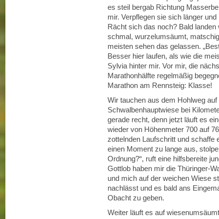
es steil bergab Richtung Masserber
mir. Verpflegen sie sich länger und
Rächt sich das noch? Bald landen w
schmal, wurzelumsäumt, matschig 
meisten sehen das gelassen. „Best
Besser hier laufen, als wie die me
Sylvia hinter mir. Vor mir, die näch
Marathonhälfte regelmäßig begegnen
Marathon am Rennsteig: Klasse!
Wir tauchen aus dem Hohlweg auf 
Schwalbenhauptwiese bei Kilomete
gerade recht, denn jetzt läuft es 
wieder von Höhenmeter 700 auf 760
zottelnden Laufschritt und schaffe
einen Moment zu lange aus, stolpere
Ordnung?“, ruft eine hilfsbereite jun
Gottlob haben mir die Thüringer-Wa
und mich auf der weichen Wiese stü
nachlässt und es bald ans Eingem
Obacht zu geben.
Weiter läuft es auf wiesenumsäum