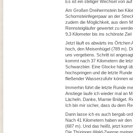
Es ist ein stetiger Wechsel von auf
Am Großen Dreiherrnstein bei Kilom
Schornsteinfegerpaar an der Streck
zudem die Möglichkeit, aus dem M
Rennsteigläufer gewertet zu werde
9,3 Kilometer bis ins schönste Zie
Jetzt läuft es abwärts ins Örtchen 
hoch, den Meisenhügel (789 m). 
uns vergebens. Schritt ist anges
kommt nach 37 Kilometern die letzt
Schwarzbier. Eine Glocke hängt üb
hochspringen und die letzte Runde
fließender Wasserzufuhr können wi
Immerhin führt die letzte Runde meh
Anstiege laufe ich wieder mal an Ma
Lächeln. Danke, Marnie Bridget. R
Ich bin mir sicher, dass du dem Ren
Dann lasse ich es auch bergab orde
Nach 41 Kilometern haben wir den 
(687 m). Und das heißt, jetzt komm
Die Thüringer-Wald-Zwerge meinen e