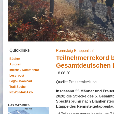
Quicklinks
Rennsteig-Etappenlauf
Teilnehmerrekord b
Bücher
Gesamtdeutschen R
Autoren
Interna / Kommentar
18.08.20
Leserpost
Logo-Download
Quelle: Pressemitteilung
Trail-Suche
Insgesamt 55 Männer und Frauen 
NEWS MAGAZIN
2020) die Strecke des 5. Gesam
Spechtsbrunn nach Blankenstein, 
Das M4Y-Buch
Etappe des Rennsteigetappenlauf
14 Teilnehmer waren bereits um 7.