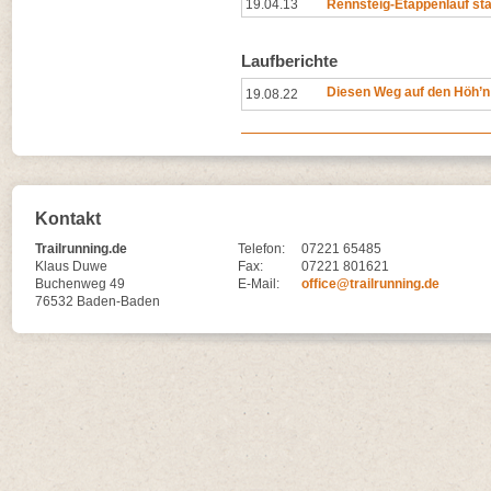
19.04.13
Rennsteig-Etappenlauf star
Laufberichte
Diesen Weg auf den Höh’
19.08.22
Kontakt
Trailrunning.de
Telefon:
07221 65485
Klaus Duwe
Fax:
07221 801621
Buchenweg 49
E-Mail:
office@trailrunning.de
76532 Baden-Baden