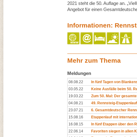
2021 steht die 50. Auflage an. „Vie
Angebot für einen Gesamtdeutschen
Informationen: Rennst
Mehr zum Thema
Meldungen
08.08.22
In fünf Tagen von Blanken
03.05.22
Keine Ausfälle beim 50. R
19.03.22
Zum 50. Mal: Der gesamte
04.08.21
49. Rennsteig-Etappenlauf
23.07.21
6. Gesamtdeutscher Renns
15.08.16
Etappenlauf mit internatio
16.08.15
In fünf Etappen über den 
22.06.14
Favoriten siegen in allen 