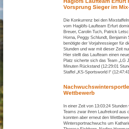
Haglöfs Laufteam Erfurt 
Vorsprung Sieger im Mi
Die Konkurrenz bei den Mixstaffel
vom Haglöfs-Laufteam Erfurt domin
Breuer, Carolin Tuch, Patrick Lets
Horna, Peggy Schlundt, Benjamin S
benötigte der Vorjahressieger für 
Stunden und war mit dieser Zeit nu
Hier stellt das Laufteam einen ne
Platz sicherte sich das Team „LG
Minuten Rückstand (12:29:01 Stunde
Staffel „KS-Sportsworld I“ (12:47:4
Nachwuchswintersportle
Wettbewerb
In einer Zeit von 13:03:24 Stund
Teams zwar ihren Laufrekord aus 
konnten aber erneut den Wettbewe
Wintersportnachwuchs um Katharina
Theresa Eichhorn, Nadine Herrman