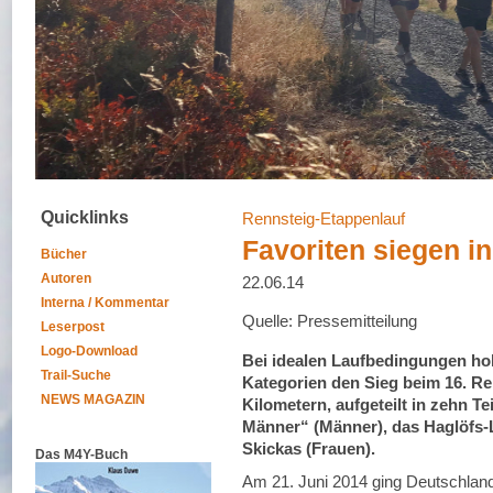
Quicklinks
Rennsteig-Etappenlauf
Favoriten siegen in
Bücher
Autoren
22.06.14
Interna / Kommentar
Quelle: Pressemitteilung
Leserpost
Logo-Download
Bei idealen Laufbedingungen hole
Trail-Suche
Kategorien den Sieg beim 16. Ren
NEWS MAGAZIN
Kilometern, aufgeteilt in zehn T
Männer“ (Männer), das Haglöfs-
Skickas (Frauen).
Das M4Y-Buch
Am 21. Juni 2014 ging Deutschland