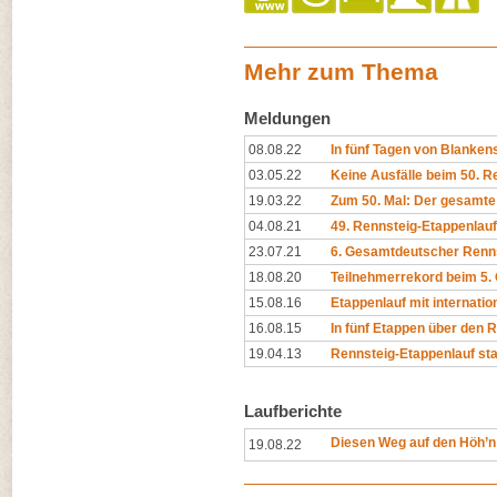
Mehr zum Thema
Meldungen
08.08.22
In fünf Tagen von Blanken
03.05.22
Keine Ausfälle beim 50. R
19.03.22
Zum 50. Mal: Der gesamte
04.08.21
49. Rennsteig-Etappenlauf
23.07.21
6. Gesamtdeutscher Renns
18.08.20
Teilnehmerrekord beim 5.
15.08.16
Etappenlauf mit internatio
16.08.15
In fünf Etappen über den 
19.04.13
Rennsteig-Etappenlauf star
Laufberichte
Diesen Weg auf den Höh’
19.08.22