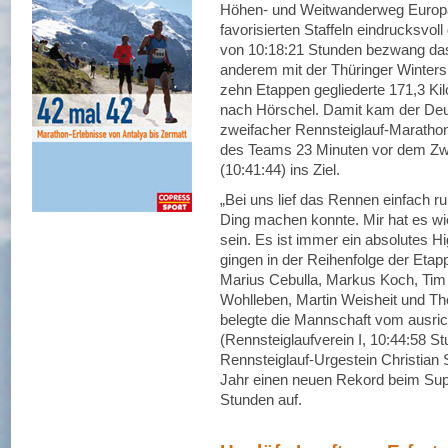
Höhen- und Weitwanderweg Europas 
favorisierten Staffeln eindrucksvol
von 10:18:21 Stunden bezwang das
anderem mit der Thüringer Wintersp
zehn Etappen gegliederte 171,3 Ki
nach Hörschel. Damit kam der De
zweifacher Rennsteiglauf-Marathon
des Teams 23 Minuten vor dem Zwe
(10:41:44) ins Ziel.
„Bei uns lief das Rennen einfach r
Ding machen konnte. Mir hat es wi
sein. Es ist immer ein absolutes H
gingen in der Reihenfolge der Etap
Marius Cebulla, Markus Koch, Tim 
Wohlleben, Martin Weisheit und Tho
belegte die Mannschaft vom ausric
(Rennsteiglaufverein I, 10:44:58 S
Rennsteiglauf-Urgestein Christian Se
Jahr einen neuen Rekord beim Supe
Stunden auf.