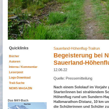
Quicklinks
Sauerland-Höhenflug-Trailrun
Begeisterung bei 
Bücher
Sauerland-Höhenflu
Autoren
Interna / Kommentar
12.06.22
Leserpost
Logo-Download
Quelle: Pressemitteilung
Trail-Suche
Nach einem Sololauf im Vorjahr 
NEWS MAGAZIN
Starter/innen bei strahlendem S
Höhenflug rund um Sundern-Hag
Das M4Y-Buch
Halbmarathon-Distanz, 10 km und
die Schülerinnen und Schüler z