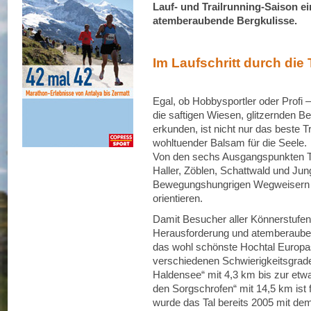
Lauf- und Trailrunning-Saison ein
atemberaubende Bergkulisse.
Im Laufschritt durch die
Egal, ob Hobbysportler oder Profi 
die saftigen Wiesen, glitzernden 
erkunden, ist nicht nur das beste T
wohltuender Balsam für die Seele.
Von den sechs Ausgangspunkten T
Haller, Zöblen, Schattwald und Jun
Bewegungshungrigen Wegweisern un
orientieren.
Damit Besucher aller Könnerstufen
Herausforderung und atemberaubend
das wohl schönste Hochtal Europa
verschiedenen Schwierigkeitsgrade
Haldensee“ mit 4,3 km bis zur et
den Sorgschrofen“ mit 14,5 km ist 
wurde das Tal bereits 2005 mit dem 