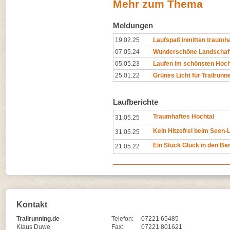
Mehr zum Thema
Meldungen
19.02.25
Laufspaß inmitten traumh
07.05.24
Wunderschöne Landschaft
05.05.23
Laufen im schönsten Hoch
25.01.22
Grünes Licht für Trailrunn
Laufberichte
Traumhaftes Hochtal
31.05.25
Kein Hitzefrei beim Seen-
31.05.25
Ein Stück Glück in den Be
21.05.22
Kontakt
Trailrunning.de
Telefon:
07221 65485
Klaus Duwe
Fax:
07221 801621