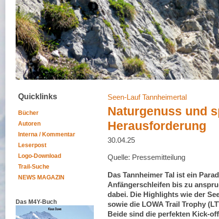
Quicklinks
Seen-Lauf Tannheimertal
Naturgenuss und s
Bücher
Herausforderung
Autoren
Interna / Kommentar
30.04.25
Leserpost
Logo-Download
Quelle: Pressemitteilung
Trail-Suche
Das Tannheimer Tal ist ein Parad
NEWS MAGAZIN
Anfängerschleifen bis zu anspru
dabei. Die Highlights wie der Se
Das M4Y-Buch
sowie die LOWA Trail Trophy (LTT
Beide sind die perfekten Kick-off