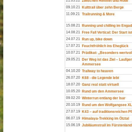
21.05.22
Zwischen Himmel und Hölle
09.10.21
Kulttrail über zehn Berge
11.09.21
Trailrunning & More
15.08.21
Running und chilling im Engad
14.08.21
Free Fall Vertical: Der Start is
24.07.21
Run up, bike down
17.07.21
Feuchtfröhlich ins Eheglück
10.07.21
Prädikat: „Besonders wertvol
29.05.21
Der Weg ist das Ziel – Laufg
Ammersee
04.10.20
Trailway to heaven
26.07.20
K68 - die Legende lebt
18.07.20
Ganz real statt virtuell
10.05.20
Rund um den Ammersee
09.02.20
Winterrun entlang der Isar
20.10.19
Rund um den Wolfgangsee XL
27.07.19
K43 – auf traditionsreichen P
06.07.19
Himalaya-Trekking im Ötztal
15.06.19
Jubiläumstrail im Fürstenland