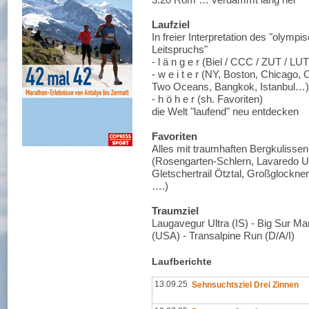
Laufziel
In freier Interpretation des "olympi
Leitspruchs"
- l ä n g e r (Biel / CCC / ZUT / LU
- w e i t e r (NY, Boston, Chicago,
Two Oceans, Bangkok, Istanbul…)
- h ö h e r (sh. Favoriten)
die Welt "laufend" neu entdecken
Favoriten
Alles mit traumhaften Bergkulissen
(Rosengarten-Schlern, Lavaredo UT
Gletschertrail Ötztal, Großglockne
….)
Traumziel
Laugavegur Ultra (IS) - Big Sur Ma
(USA) - Transalpine Run (D/A/I)
Laufberichte
13.09.25
Sehnsuchtsziel Drei Zinnen