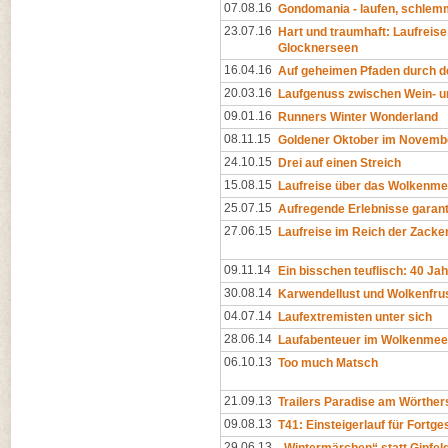
07.08.16
Gondomania - laufen, schlemm
23.07.16
Hart und traumhaft: Laufreise
Glocknerseen
16.04.16
Auf geheimen Pfaden durch d
20.03.16
Laufgenuss zwischen Wein- 
09.01.16
Runners Winter Wonderland
08.11.15
Goldener Oktober im Novemb
24.10.15
Drei auf einen Streich
15.08.15
Laufreise über das Wolkenme
25.07.15
Aufregende Erlebnisse garant
27.06.15
Laufreise im Reich der Zacke
09.11.14
Ein bisschen teuflisch: 40 Ja
30.08.14
Karwendellust und Wolkenfru
04.07.14
Laufextremisten unter sich
28.06.14
Laufabenteuer im Wolkenmee
06.10.13
Too much Matsch
21.09.13
Trailers Paradise am Wörther
09.08.13
T41: Einsteigerlauf für Fortge
29.06.13