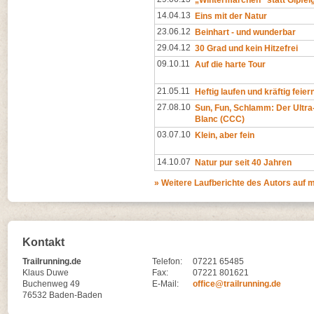
„Wintermärchen“ statt Gipfel
14.04.13
Eins mit der Natur
23.06.12
Beinhart - und wunderbar
29.04.12
30 Grad und kein Hitzefrei
09.10.11
Auf die harte Tour
21.05.11
Heftig laufen und kräftig feier
27.08.10
Sun, Fun, Schlamm: Der Ultra-
Blanc (CCC)
03.07.10
Klein, aber fein
14.10.07
Natur pur seit 40 Jahren
» Weitere Laufberichte des Autors auf
Kontakt
Trailrunning.de
Telefon:
07221 65485
Klaus Duwe
Fax:
07221 801621
Buchenweg 49
E-Mail:
office@trailrunning.de
76532 Baden-Baden