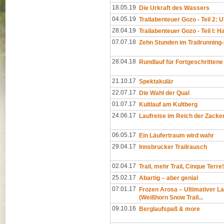
18.05.19
Die Urkraft des Wassers
04.05.19
Trailabenteuer Gozo - Teil 2: Ul
28.04.19
Trailabenteuer Gozo - Teil I: 
07.07.18
Zehn Stunden im Trailrunnin
28.04.18
Rundlauf für Fortgeschrittene
21.10.17
Spektakulär
22.07.17
Die Wahl der Qual
01.07.17
Kultlauf am Kultberg
24.06.17
Laufreise im Reich der Zacken 
06.05.17
Ein Läufertraum wird wahr
29.04.17
Innsbrucker Trailrausch
02.04.17
Trail, mehr Trail, Cinque Terre!
25.02.17
Abartig – aber genial
07.01.17
Frozen Arosa – Ultimativer La
(Weißhorn Snow Trail...
09.10.16
Berglaufspaß & more