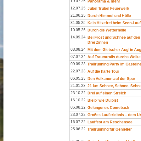
19.07.25
Panorama & mehr
12.07.25
Jubel Trubel Feuerwerk
21.06.25
Durch Himmel und Hölle
31.05.25
Kein Hitzefrei beim Seen-Lauf
10.05.25
Durch die Wetterhölle
14.09.24
Bei Frost und Schnee auf den 
Drei Zinnen
03.08.24
Mit dem Gletscher Aug’ in Aug
07.07.24
Auf Traumtrails durchs Wolk
09.09.23
Trailrunning Party im Gasteine
22.07.23
Auf die harte Tour
06.05.23
Den Vulkanen auf der Spur
21.01.23
21 km Schnee, Schnee, Schn
23.10.22
Drei auf einen Streich
16.10.22
Bleib' wie Du bist
06.08.22
Gelungenes Comeback
23.07.22
Großes Lauferlebnis – dem Un
16.07.22
Lauffest am Reschensee
25.06.22
Trailrunning für Genießer