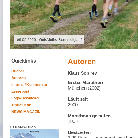
09.05.2026 - GutsMuths-Rennsteiglauf
Autoren
Quicklinks
Bücher
Klaus Sobirey
Autoren
Erster Marathon
Interna / Kommentar
München (2002)
Leserpost
Logo-Download
Läuft seit
2000
Trail-Suche
NEWS MAGAZIN
Marathons gelaufen
100 +
Das M4Y-Buch
Bestzeiten
3:20 Rom … verdammt lang her