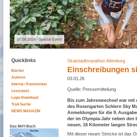
09.11.2025 - Spalter Freiheit Hügelland Trailrun
Quicklinks
Skatstadtmarathon Altenburg
Einschreibungen si
Bücher
Autoren
03.01.26
Interna / Kommentar
Quelle: Pressemitteilung
Leserpost
Logo-Download
Bis zum Jahreswechsel war mit d
Trail-Suche
des Rosengarten Schlern Sky Ma
NEWS MAGAZIN
Anmeldungen für die 9. Ausgabe 
der im Olympia-Jahr neben den be
neuen, 16 Kilometer langen Stre
Das M4Y-Buch
Mit dieser neuen Strecke ist das