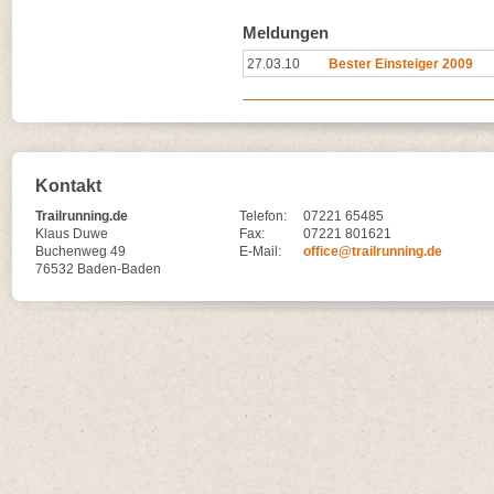
Meldungen
27.03.10
Bester Einsteiger 2009
Kontakt
Trailrunning.de
Telefon:
07221 65485
Klaus Duwe
Fax:
07221 801621
Buchenweg 49
E-Mail:
office@trailrunning.de
76532 Baden-Baden