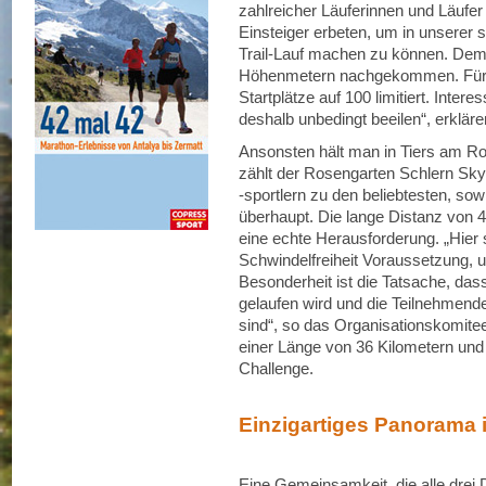
zahlreicher Läuferinnen und Läufe
Einsteiger erbeten, um in unserer 
Trail-Lauf machen zu können. Dem 
Höhenmetern nachgekommen. Für di
Startplätze auf 100 limitiert. Intere
deshalb unbedingt beeilen“, erkläre
Ansonsten hält man in Tiers am R
zählt der Rosengarten Schlern Sky
-sportlern zu den beliebtesten, sow
überhaupt. Die lange Distanz von 
eine echte Herausforderung. „Hier 
Schwindelfreiheit Voraussetzung, 
Besonderheit ist die Tatsache, dass
gelaufen wird und die Teilnehmende
sind“, so das Organisationskomitee 
einer Länge von 36 Kilometern un
Challenge.
Einzigartiges Panorama 
Eine Gemeinsamkeit, die alle drei D