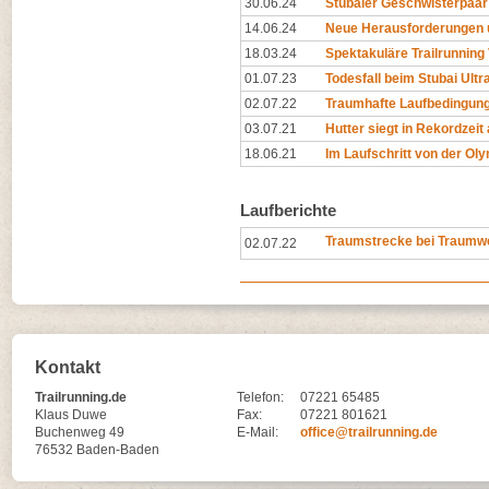
30.06.24
Stubaier Geschwisterpaar 
14.06.24
Neue Herausforderungen 
18.03.24
Spektakuläre Trailrunning
01.07.23
Todesfall beim Stubai Ultra
02.07.22
Traumhafte Laufbedingunge
03.07.21
Hutter siegt in Rekordzeit
18.06.21
Im Laufschritt von der Oly
Laufberichte
Traumstrecke bei Traumwe
02.07.22
Kontakt
Trailrunning.de
Telefon:
07221 65485
Klaus Duwe
Fax:
07221 801621
Buchenweg 49
E-Mail:
office@trailrunning.de
76532 Baden-Baden