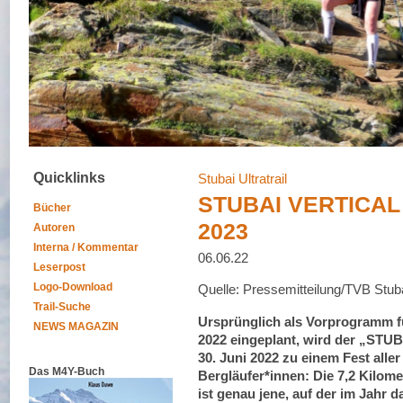
Quicklinks
Stubai Ultratrail
STUBAI VERTICAL 
Bücher
2023
Autoren
Interna / Kommentar
06.06.22
Leserpost
Logo-Download
Quelle: Pressemitteilung/TVB Stuba
Trail-Suche
Ursprünglich als Vorprogramm 
NEWS MAGAZIN
2022 eingeplant, wird der „STUB
30. Juni 2022 zu einem Fest aller
Das M4Y-Buch
Bergläufer*innen: Die 7,2 Kilom
ist genau jene, auf der im Jahr d