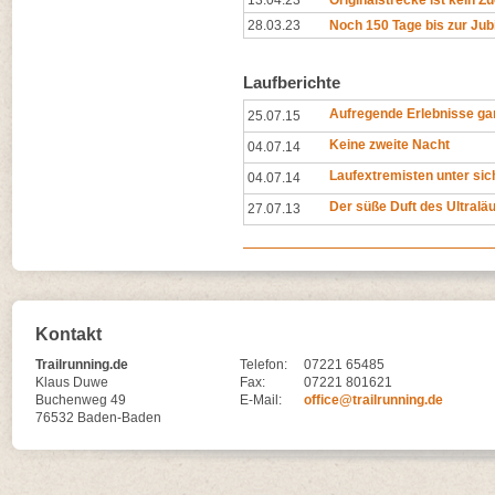
13.04.23
Originalstrecke ist kein 
28.03.23
Noch 150 Tage bis zur Ju
Laufberichte
Aufregende Erlebnisse gar
25.07.15
Keine zweite Nacht
04.07.14
Laufextremisten unter sic
04.07.14
Der süße Duft des Ultralä
27.07.13
Kontakt
Trailrunning.de
Telefon:
07221 65485
Klaus Duwe
Fax:
07221 801621
Buchenweg 49
E-Mail:
office@trailrunning.de
76532 Baden-Baden