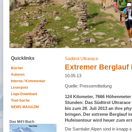
Quicklinks
Südtirol Ultrarace
Extremer Berglauf 
Bücher
Autoren
10.05.13
Interna / Kommentar
Quelle: Pressemitteilung
Leserpost
Logo-Download
124 Kilometer, 7666 Höhenmeter u
Trail-Suche
Stunden: Das Südtirol Ultrarace 
NEWS MAGAZIN
bis zum 28. Juli 2013 an ihre p
bringen. Der extreme Berglauf in
Hufeisentour wird heuer zum er
Das M4Y-Buch
Die Sarntaler Alpen sind in knapp