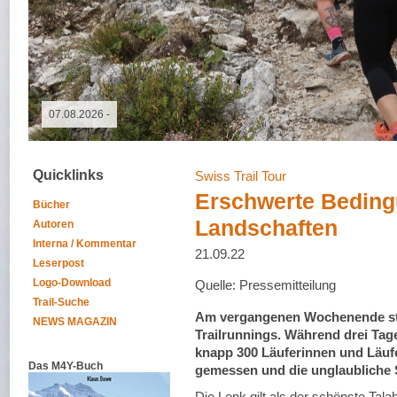
09.05.2026 - GutsMuths-Rennsteiglauf
Quicklinks
Swiss Trail Tour
Erschwerte Beding
Bücher
Landschaften
Autoren
Interna / Kommentar
21.09.22
Leserpost
Logo-Download
Quelle: Pressemitteilung
Trail-Suche
Am vergangenen Wochenende sta
NEWS MAGAZIN
Trailrunnings. Während drei Tag
knapp 300 Läuferinnen und Läuf
Das M4Y-Buch
gemessen und die unglaubliche 
Die Lenk gilt als der schönste Tal