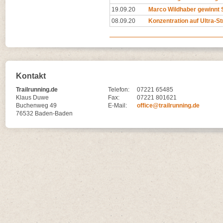
19.09.20
Marco Wildhaber gewinnt 
08.09.20
Konzentration auf Ultra-S
Kontakt
Trailrunning.de
Telefon:
07221 65485
Klaus Duwe
Fax:
07221 801621
Buchenweg 49
E-Mail:
office@trailrunning.de
76532 Baden-Baden