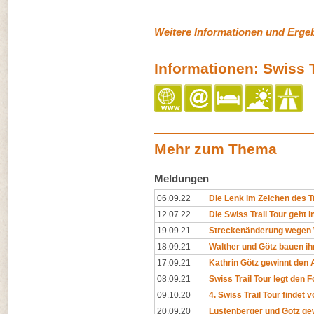
Weitere Informationen und Erge
Informationen: Swiss T
Mehr zum Thema
Meldungen
06.09.22
Die Lenk im Zeichen des T
12.07.22
Die Swiss Trail Tour geht i
19.09.21
Streckenänderung wegen 
18.09.21
Walther und Götz bauen ih
17.09.21
Kathrin Götz gewinnt den A
08.09.21
Swiss Trail Tour legt den 
09.10.20
4. Swiss Trail Tour findet 
20.09.20
Lustenberger und Götz gew