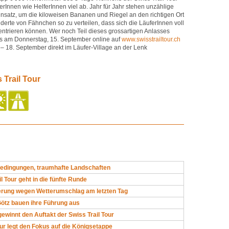
rInnen wie HelferInnen viel ab. Jahr für Jahr stehen unzählige
insatz, um die kiloweisen Bananen und Riegel an den richtigen Ort
derte von Fähnchen so zu verteilen, dass sich die LäuferInnen voll
entrieren können. Wer noch Teil dieses grossartigen Anlasses
is am Donnerstag, 15. September online auf
www.swisstrailtour.ch
– 18. September direkt im Läufer-Village an der Lenk
 Trail Tour
edingungen, traumhafte Landschaften
l Tour geht in die fünfte Runde
rung wegen Wetterumschlag am letzten Tag
ötz bauen ihre Führung aus
gewinnt den Auftakt der Swiss Trail Tour
our legt den Fokus auf die Königsetappe