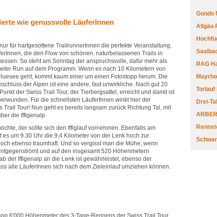
Gondo 
nierte wie genussvolle LäuferInnen
Allgäu
Hochfüg
t nur für hartgesottene TrailrunnerInnen die perfekte Veranstaltung,
Saalbac
erInnen, die den Flow von schönen, naturbelassenen Trails in
ssen. So steht am Sonntag der anspruchsvolle, dafür mehr als
RAG Har
meter Run auf dem Programm. Wenn es nach 10 Kilometern von
luesee geht, kommt kaum einer um einen Fotostopp herum. Die
Mayrhofe
schluss der Alpen ist eine andere, fast unwirkliche. Nach gut 20
Torlauf
unkt der Swiss Trail Tour, der Tierbergsattel, erreicht und damit ist
berwunden. Für die schnellsten LäuferInnen winkt hier der
Drei-Ta
 Trail Tour! Nun geht es bereits langsam zurück Richtung Tal, mit
ARBERL
r die Iffigenalp.
Rennste
chte, der sollte sich den Iffiglauf vornehmen. Ebenfalls am
 es um 9.30 Uhr die 9,4 Kilometer von der Lenk hoch zur
Schwar
g, doch ebenso traumhaft. Und so vergisst man die Mühe, wenn
entgegenströmt und auf den insgesamt 520 Höhenmetern
ab der Iffigenalp an die Lenk ist gewährleistet, ebenso der
dass alle LäuferInnen sich nach dem Zieleinlauf umziehen können.
napp 6'000 Höhenmeter des 3-Tage-Rennens der Swiss Trail Tour