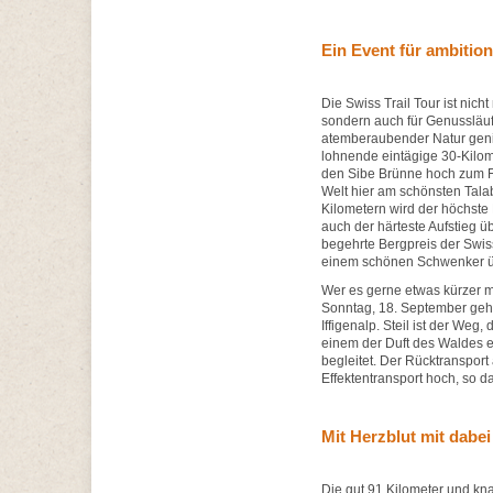
Ein Event für ambitio
Die Swiss Trail Tour ist nich
sondern auch für Genussläuf
atemberaubender Natur genie
lohnende eintägige 30-Kilo
den Sibe Brünne hoch zum F
Welt hier am schönsten Talab
Kilometern wird der höchste P
auch der härteste Aufstieg ü
begehrte Bergpreis der Swiss
einem schönen Schwenker übe
Wer es gerne etwas kürzer mö
Sonntag, 18. September geht
Iffigenalp. Steil ist der We
einem der Duft des Waldes 
begleitet. Der Rücktransport 
Effektentransport hoch, so 
Mit Herzblut mit dabei
Die gut 91 Kilometer und k