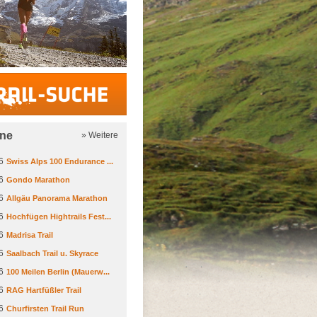
Trail-Suche
ine
» Weitere
6
Swiss Alps 100 Endurance ...
6
Gondo Marathon
6
Allgäu Panorama Marathon
6
Hochfügen Hightrails Fest...
6
Madrisa Trail
6
Saalbach Trail u. Skyrace
6
100 Meilen Berlin (Mauerw...
6
RAG Hartfüßler Trail
6
Churfirsten Trail Run