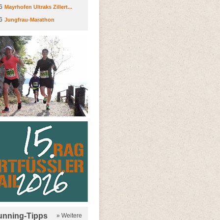
6
Mayrhofen Ultraks Zillert...
6
Jungfrau-Marathon
running-Tipps
» Weitere