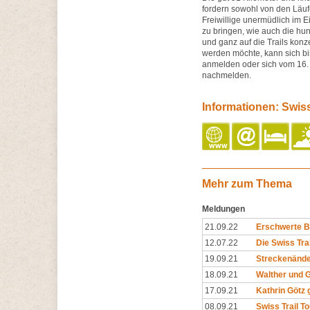
fordern sowohl von den Läufe
Freiwillige unermüdlich im E
zu bringen, wie auch die hun
und ganz auf die Trails konz
werden möchte, kann sich b
anmelden oder sich vom 16. 
nachmelden.
Informationen: Swiss
Mehr zum Thema
Meldungen
21.09.22
Erschwerte B
12.07.22
Die Swiss Trai
19.09.21
Streckenände
18.09.21
Walther und G
17.09.21
Kathrin Götz 
08.09.21
Swiss Trail T