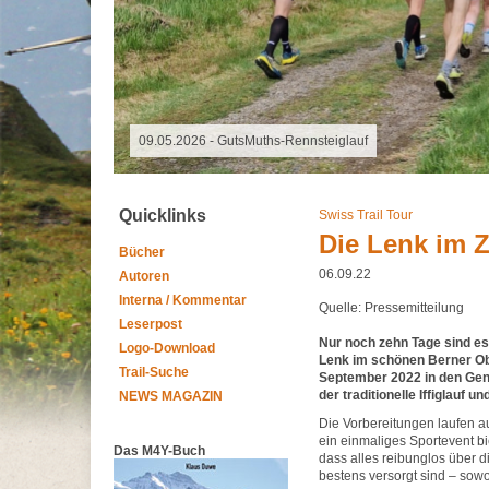
07.08.2026 - Special Event
Quicklinks
Swiss Trail Tour
Die Lenk im Z
Bücher
06.09.22
Autoren
Interna / Kommentar
Quelle: Pressemitteilung
Leserpost
Nur noch zehn Tage sind es 
Logo-Download
Lenk im schönen Berner Ob
Trail-Suche
September 2022 in den Gen
der traditionelle Iffiglauf 
NEWS MAGAZIN
Die Vorbereitungen laufen au
ein einmaliges Sportevent b
Das M4Y-Buch
dass alles reibunglos über d
bestens versorgt sind – sow