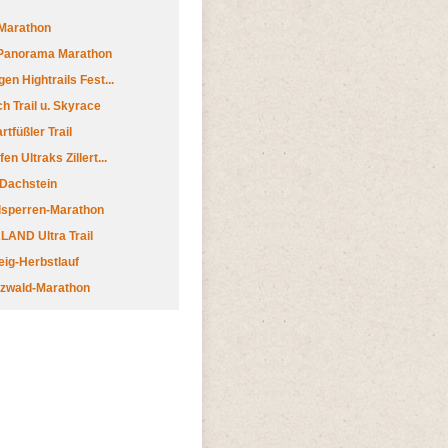
Marathon
 Panorama Marathon
en Hightrails Fest...
h Trail u. Skyrace
tfüßler Trail
n Ultraks Zillert...
 Dachstein
lsperren-Marathon
AND Ultra Trail
ig-Herbstlauf
zwald-Marathon