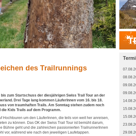
Term
eichen des Trailrunnings
07.08.2
08.08.2
09.08.2
09.08.2
bis zum Startschuss der diesjährigen Swiss Trail Tour an der
erland. Drei Tage lang kommen LäuferInnen vom 16. bis 18.
14.08.2
uss von traumhaften Trails. Am Sonntag stehen zudem noch
15.08.2
und die Kids Trails auf dem Programm.
15.08.2
f Hochtouren um den LäuferInnen, die teils von weit her anreisen,
ieten zu können. Das OK der Swiss Trail Tour ist bemüht darum,
23.08.2
ie Bühne geht und die zahlreichen passionierten TrailrunnerInnen
ohl vor, während wie nach den jeweiligen Laufetappen.
29.08.2