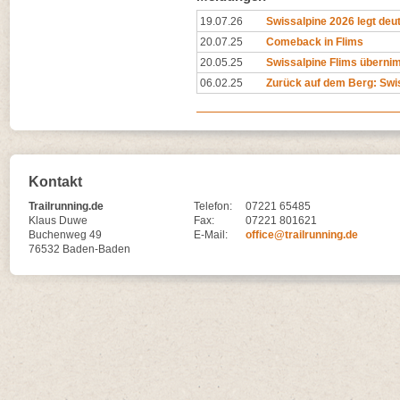
19.07.26
Swissalpine 2026 legt deutl
20.07.25
Comeback in Flims
20.05.25
Swissalpine Flims übernimm
06.02.25
Zurück auf dem Berg: Swiss
Kontakt
Trailrunning.de
Telefon:
07221 65485
Klaus Duwe
Fax:
07221 801621
Buchenweg 49
E-Mail:
office@trailrunning.de
76532 Baden-Baden