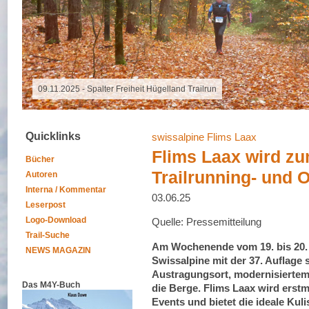
16.10.2025 - Grand Raid Reunion
Quicklinks
swissalpine Flims Laax
Flims Laax wird z
Bücher
Trailrunning- und 
Autoren
Interna / Kommentar
03.06.25
Leserpost
Logo-Download
Quelle: Pressemitteilung
Trail-Suche
Am Wochenende vom 19. bis 20. J
NEWS MAGAZIN
Swissalpine mit der 37. Auflage
Austragungsort, modernisiertem
Das M4Y-Buch
die Berge. Flims Laax wird erstm
Events und bietet die ideale Kuli