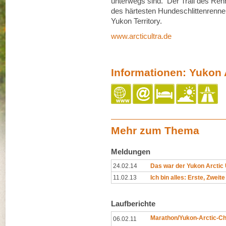
unterwegs sind. Der Trail des Ren
des härtesten Hundeschlittenrennen
Yukon Territory.
www.arcticultra.de
Informationen: Yukon A
Mehr zum Thema
Meldungen
24.02.14
Das war der Yukon Arctic 
11.02.13
Ich bin alles: Erste, Zweite
Laufberichte
Marathon/Yukon-Arctic-Ch
06.02.11