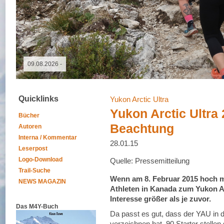
09.05.2026 - GutsMuths-Rennsteiglauf
Quicklinks
Yukon Arctic Ultra
Yukon Arctic Ultra 
Bücher
Beachtung
Autoren
Interna / Kommentar
28.01.15
Leserpost
Logo-Download
Quelle: Pressemitteilung
Trail-Suche
Wenn am 8. Februar 2015 hoch mo
NEWS MAGAZIN
Athleten in Kanada zum Yukon Arc
Interesse größer als je zuvor.
Das M4Y-Buch
Da passt es gut, dass der YAU in 
verzeichnen hat. 90 Starter stellen