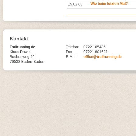
Wie beim letzten Mal?
19.02.06
Kontakt
Trailrunning.de
Telefon:
07221 65485
Klaus Duwe
Fax:
07221 801621
Buchenweg 49
E-Mail:
office@trailrunning.de
76532 Baden-Baden