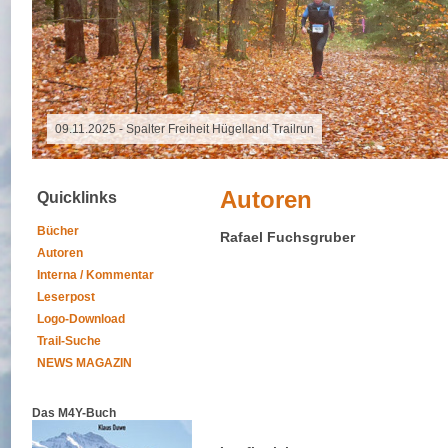
16.10.2025 - Grand Raid Reunion
Autoren
Quicklinks
Bücher
Rafael Fuchsgruber
Autoren
Interna / Kommentar
Leserpost
Logo-Download
Trail-Suche
NEWS MAGAZIN
Das M4Y-Buch