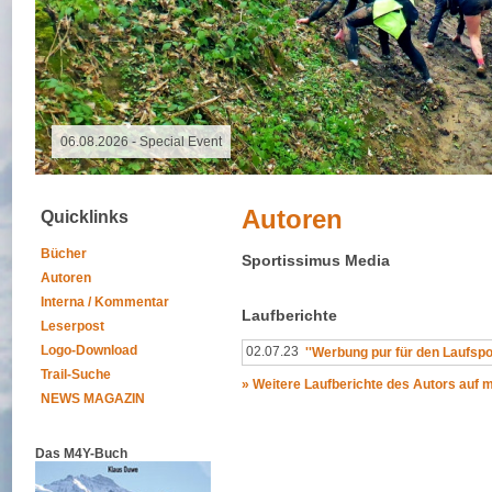
06.08.2026 - Special Event
Autoren
Quicklinks
Bücher
Sportissimus Media
Autoren
Interna / Kommentar
Laufberichte
Leserpost
Logo-Download
02.07.23
''Werbung pur für den Laufspor
Trail-Suche
» Weitere Laufberichte des Autors auf
NEWS MAGAZIN
Das M4Y-Buch