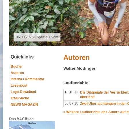
09.11.2025 - Spalter Freiheit Hügelland Trailrun
Autoren
Quicklinks
Bücher
Walter Mödinger
Autoren
Interna / Kommentar
Laufberichte
Leserpost
Logo-Download
18.10.12
Die Diagonale der Verrückten
überlebt!
Trail-Suche
30.07.10
Zwei Übernachtungen in den 
NEWS MAGAZIN
» Weitere Laufberichte des Autors auf
Das M4Y-Buch