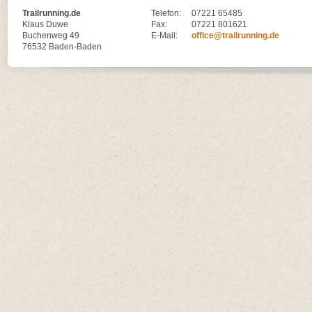
Trailrunning.de
Telefon:
07221 65485
Klaus Duwe
Fax:
07221 801621
Buchenweg 49
E-Mail:
office@trailrunning.de
76532 Baden-Baden