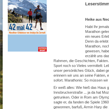
Leserstim
Heike aus Ne
Habt Ihr jemal
Marathon geles
ein neues Erleb
Denn da erlebt 
Marathon, noch
gewesen, haben
erzählt uns da
Rahmen, die Geschichten, Fakten. I
Sport noch so Vieles vermittelt: Leb
unser persönliches Glück, dabei g
erinnern wir uns an seine Fakten, e
sofort. Marathonis: So müssen wir 
Er weiß alles: Wie hieß das Haus 
Innsbruckerstraße ... ja da hat Moz
getrunken. Oder in Rom am Olympia-
sagte er, da fanden die Spiele 1960
gewonnen, barfuß, Armin Hary die 1