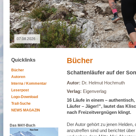
09.05.2026 - GutsMuths-Rennsteiglauf
Bücher
Quicklinks
Bücher
Schattenläufer auf der So
Autoren
Autor:
Dr. Helmut Hochmuth
Interna / Kommentar
Leserpost
Verlag:
Eigenverlag
Logo-Download
16 Läufe in einem – authentisch,
Trail-Suche
Läufer – Jäger!“, lautet das Kli
NEWS MAGAZIN
nach Freizeitvergnügen klingt.
Der Autor gehört zu jenen Helden,
Das M4Y-Buch
anzutreffen sind und berichtet übe