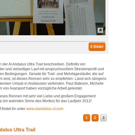
6 Bilder
ch der Al Andalus Ultra Trail beschreiben. Definitiv ein
er und vielseitiger Lauf mit anspruchsvollem Streckenprofil und
en Bedingungen. Gerade für Trail- und Mehrtagesläufer, die auf
sind, ist dieses Rennen sehr zu empfehlen. Lässt sich übrigens
ßenden Urlaub in Andalusien verbinden. Paul Bateson, Michelle
 von Axarsport haben vorzügliche Arbeit geleistet.
dieses Rennen mit sehr viel Liebe und großem Engagement
ipp (im wahrsten Sinne des Wortes) für das Laufjahr 2012!
findet ihr unter
www.alandalus-ut.com
1
2
3
alus Ultra Trail