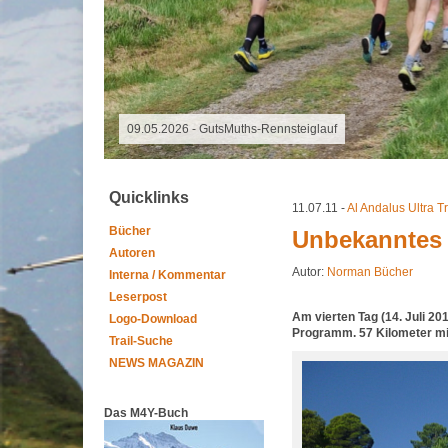
06.08.2026 - Special Event
Quicklinks
11.07.11 -
Al Andalus Ultra Tr
Bücher
Unbekanntes 
Autoren
Autor:
Norman Bücher
Interna / Kommentar
Leserpost
Am vierten Tag (14. Juli 20
Logo-Download
Programm. 57 Kilometer mi
Trail-Suche
NEWS MAGAZIN
Das M4Y-Buch