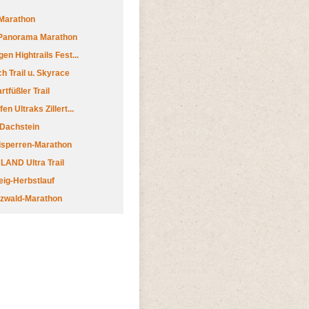
Marathon
 Panorama Marathon
en Hightrails Fest...
h Trail u. Skyrace
tfüßler Trail
n Ultraks Zillert...
 Dachstein
lsperren-Marathon
AND Ultra Trail
ig-Herbstlauf
zwald-Marathon