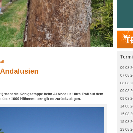
Term
ail
06.08.2
Andalusien
07.08.2
08.08.2
09.08.2
11) steht die Königsetappe beim Al Andalus Ultra Trail auf dem
09.08.2
t über 1000 Höhenmetern gilt es zurückzulegen.
14.08.2
15.08.2
15.08.2
23.08.2