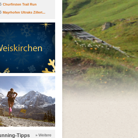
6
Churfirsten Trail Run
6
Mayrhofen Ultraks Zillert...
running-Tipps
» Weitere