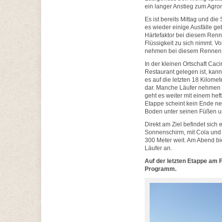
ein langer Anstieg zum Agro
Es ist bereits Mittag und di
es wieder einige Ausfälle ge
Härtefaktor bei diesem Renn
Flüssigkeit zu sich nimmt. V
nehmen bei diesem Rennen e
In der kleinen Ortschaft Cac
Restaurant gelegen ist, kan
es auf die letzten 18 Kilome
dar. Manche Läufer nehmen s
geht es weiter mit einem he
Etappe scheint kein Ende ne
Boden unter seinen Füßen und
Direkt am Ziel befindet sic
Sonnenschirm, mit Cola und 
300 Meter weit. Am Abend bie
Läufer an.
Auf der letzten Etappe am F
Programm.