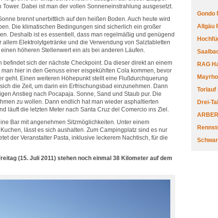
n Tower. Dabei ist man der vollen Sonneneinstrahlung ausgesetzt.
Gondo 
e Sonne brennt unerbittlich auf den heißen Boden. Auch heute wird
Allgäu
ben. Die klimatischen Bedingungen sind sicherlich ein großer
en. Deshalb ist es essentiell, dass man regelmäßig und genügend
Hochfüg
or allem Elektrolytgetränke und die Verwendung von Salztabletten
inen höheren Stellenwert ein als bei anderen Läufen.
Saalbac
in befindet sich der nächste Checkpoint. Da dieser direkt an einem
RAG Har
n man hier in den Genuss einer eisgekühlten Cola kommen, bevor
Mayrhofe
ter geht. Einen weiteren Höhepunkt stellt eine Flußdurchquerung
ich die Zeit, um darin ein Erfrischungsbad einzunehmen. Dann
Torlauf
ftigen Anstieg nach Pocapaja. Sonne, Sand und Staub pur. Die
hmen zu wollen. Dann endlich hat man wieder asphaltierten
Drei-Ta
 läuft die letzten Meter nach Santa Cruz del Comercio ins Ziel.
ARBERL
h eine Bar mit angenehmen Sitzmöglichkeiten. Unter einem
Rennste
Kuchen, lässt es sich aushalten. Zum Campingplatz sind es nur
tet der Veranstalter Pasta, inklusive leckerem Nachtisch, für die
Schwar
reitag (15. Juli 2011) stehen noch einmal 38 Kilometer auf dem