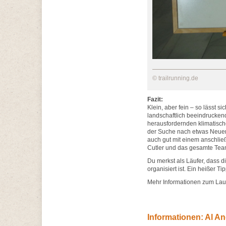
© trailrunning.de
Fazit:
Klein, aber fein – so lässt si
landschaftlich beeindruckend
herausfordernden klimatisch
der Suche nach etwas Neuem 
auch gut mit einem anschlie
Cutler und das gesamte Team
Du merkst als Läufer, dass 
organisiert ist. Ein heißer T
Mehr Informationen zum Lauf 
Informationen: Al And