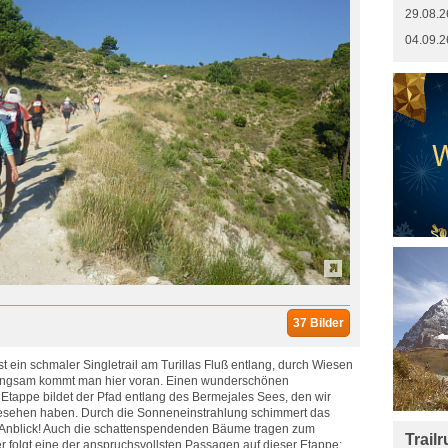
29.08.2
04.09.2
37 Bilder
t ein schmaler Singletrail am Turillas Fluß entlang, durch Wiesen
langsam kommt man hier voran. Einen wunderschönen
 Etappe bildet der Pfad entlang des Bermejales Sees, den wir
esehen haben. Durch die Sonneneinstrahlung schimmert das
er Anblick! Auch die schattenspendenden Bäume tragen zum
Trail
r folgt eine der anspruchsvollsten Passagen auf dieser Etappe: