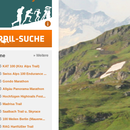
Trail-Suche
ine
» Weitere
6
KAT 100 (Kitz Alps Trail)
6
Swiss Alps 100 Endurance ...
6
Gondo Marathon
6
Allgäu Panorama Marathon
6
Hochfügen Hightrails Fest...
6
Madrisa Trail
6
Saalbach Trail u. Skyrace
6
100 Meilen Berlin (Mauerw...
6
RAG Hartfüßler Trail