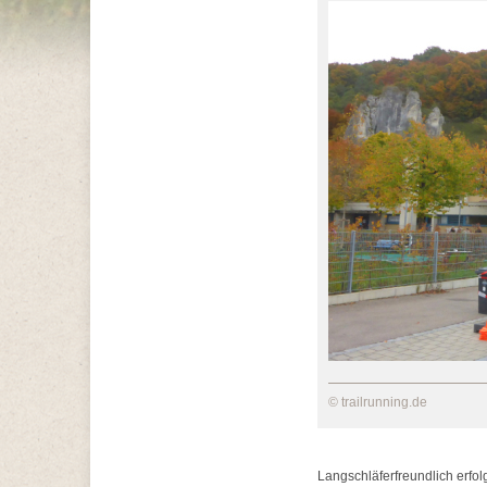
© trailrunning.de
Langschläferfreundlich erfol