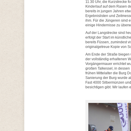
11.30 Uhr, die Kurzstrecke f
Kinderlauf auf dem Rasen des
bereits in jungen Jahren etw
Ergebnislisten und Zeitmessun
ihm. Für die Jüngeren sind e
einige Hindernisse zu überw
Auf der Langstrecke sind he
erfolgt der Start im künstli
bereits Füssen, zumindest vi
originalgetreue Kopie von S
Am Ende der Straße biegen wi
der vollständig erhaltenen W
Vorgängermauer errichtet wur
großen Talkessel, in dessen 
frühen Mittelalter die Burg D
Sanierung der Burg wurde a
Fast 4000 Silbermünzen und 
besichtigen gibt. Wir laufen