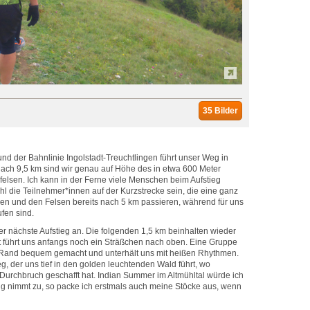
35 Bilder
nd der Bahnlinie Ingolstadt-Treuchtlingen führt unser Weg in
 Nach 9,5 km sind wir genau auf Höhe des in etwa 600 Meter
infelsen. Ich kann in der Ferne viele Menschen beim Aufstieg
 die Teilnehmer*innen auf der Kurzstrecke sein, die eine ganz
n und den Felsen bereits nach 5 km passieren, während für uns
ufen sind.
 der nächste Aufstieg an. Die folgenden 1,5 km beinhalten wieder
 führt uns anfangs noch ein Sträßchen nach oben. Eine Gruppe
m Rand bequem gemacht und unterhält uns mit heißen Rhythmen.
eg, der uns tief in den golden leuchtenden Wald führt, wo
 Durchbruch geschafft hat. Indian Summer im Altmühltal würde ich
g nimmt zu, so packe ich erstmals auch meine Stöcke aus, wenn