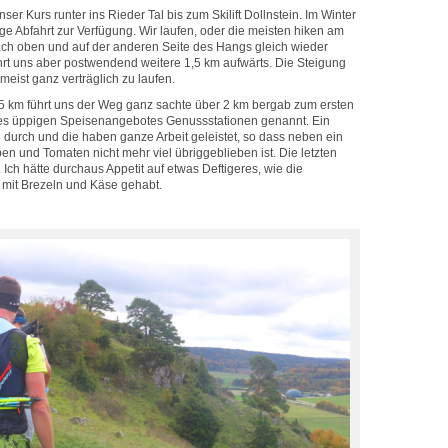
ser Kurs runter ins Rieder Tal bis zum Skilift Dollnstein. Im Winter
nge Abfahrt zur Verfügung. Wir laufen, oder die meisten hiken am
nach oben und auf der anderen Seite des Hangs gleich wieder
ührt uns aber postwendend weitere 1,5 km aufwärts. Die Steigung
meist ganz verträglich zu laufen.
5 km führt uns der Weg ganz sachte über 2 km bergab zum ersten
s üppigen Speisenangebotes Genussstationen genannt. Ein
n durch und die haben ganze Arbeit geleistet, so dass neben ein
n und Tomaten nicht mehr viel übriggeblieben ist. Die letzten
Ich hätte durchaus Appetit auf etwas Deftigeres, wie die
t mit Brezeln und Käse gehabt.