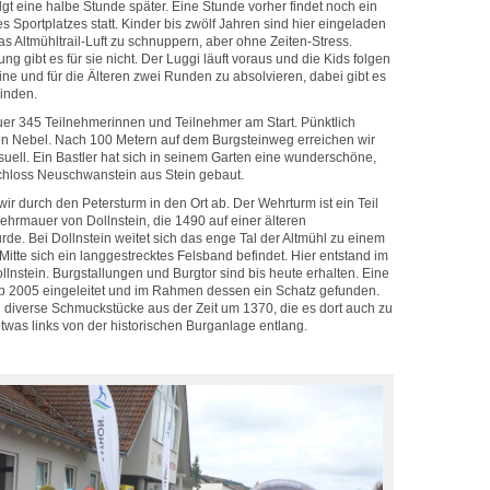
olgt eine halbe Stunde später. Eine Stunde vorher findet noch ein
 Sportplatzes statt. Kinder bis zwölf Jahren sind hier eingeladen
as Altmühltrail-Luft zu schnuppern, aber ohne Zeiten-Stress.
g gibt es für sie nicht. Der Luggi läuft voraus und die Kids folgen
ine und für die Älteren zwei Runden zu absolvieren, dabei gibt es
inden.
uer 345 Teilnehmerinnen und Teilnehmer am Start. Pünktlich
chen Nebel. Nach 100 Metern auf dem Burgsteinweg erreichen wir
suell. Ein Bastler hat sich in seinem Garten eine wunderschöne,
chloss Neuschwanstein aus Stein gebaut.
r durch den Petersturm in den Ort ab. Der Wehrturm ist ein Teil
ehrmauer von Dollnstein, die 1490 auf einer älteren
de. Bei Dollnstein weitet sich das enge Tal der Altmühl zu einem
Mitte sich ein langgestrecktes Felsband befindet. Hier entstand im
ollnstein. Burgstallungen und Burgtor sind bis heute erhalten. Eine
b 2005 eingeleitet und im Rahmen dessen ein Schatz gefunden.
diverse Schmuckstücke aus der Zeit um 1370, die es dort auch zu
 etwas links von der historischen Burganlage entlang.