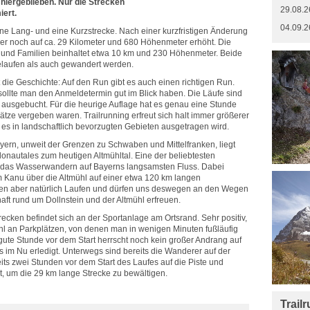
 hiergeblieben. Nur die Strecken
29.08.2
ert.
04.09.2
ne Lang- und eine Kurzstrecke. Nach einer kurzfristigen Änderung
uer noch auf ca. 29 Kilometer und 680 Höhenmeter erhöht. Die
s und Familien beinhaltet etwa 10 km und 230 Höhenmeter. Beide
laufen als auch gewandert werden.
die Geschichte: Auf den Run gibt es auch einen richtigen Run.
sollte man den Anmeldetermin gut im Blick haben. Die Läufe sind
 ausgebucht. Für die heurige Auflage hat es genau eine Stunde
lätze vergeben waren. Trailrunning erfreut sich halt immer größerer
 es in landschaftlich bevorzugten Gebieten ausgetragen wird.
rn, unweit der Grenzen zu Schwaben und Mittelfranken, liegt
onautales zum heutigen Altmühltal. Eine der beliebtesten
st das Wasserwandern auf Bayerns langsamsten Fluss. Dabei
 Kanu über die Altmühl auf einer etwa 120 km langen
len aber natürlich Laufen und dürfen uns deswegen an den Wegen
aft rund um Dollnstein und der Altmühl erfreuen.
trecken befindet sich an der Sportanlage am Ortsrand. Sehr positiv,
ahl an Parkplätzen, von denen man in wenigen Minuten fußläufig
e gute Stunde vor dem Start herrscht noch kein großer Andrang auf
as im Nu erledigt. Unterwegs sind bereits die Wanderer auf der
eits zwei Stunden vor dem Start des Laufes auf die Piste und
t, um die 29 km lange Strecke zu bewältigen.
Trail