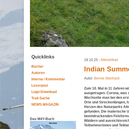
Quicklinks
18.10.25 -
Altmühltrail
Bücher
Indian Summe
Autoren
Autor:
Bernie Manhard
Interna / Kommentar
Leserpost
Zum 10. Mal in 11 Jahren wi
Logo-Download
ausgetragen. Corona, was so
Wechselte man bei den erst
Trail-Suche
Orte und Streckenlängen, h
NEWS MAGAZIN
Herzen des Naturparks Altm
gefunden. Die malerische 
beeindruckenden Felsformat
Das M4Y-Buch
Wäldern und aussichtsreic
Teilnehmerinnen und Teiln