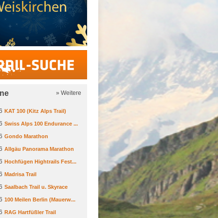
Trail-Suche
ine
» Weitere
6
KAT 100 (Kitz Alps Trail)
6
Swiss Alps 100 Endurance ...
6
Gondo Marathon
6
Allgäu Panorama Marathon
6
Hochfügen Hightrails Fest...
6
Madrisa Trail
6
Saalbach Trail u. Skyrace
6
100 Meilen Berlin (Mauerw...
6
RAG Hartfüßler Trail