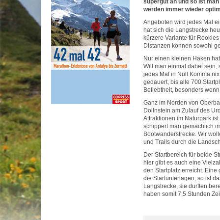
supergut an und so ist man
werden immer wieder optimi
Angeboten wird jedes Mal ei
hat sich die Langstrecke he
kürzere Variante für Rookie
Distanzen können sowohl ge
Nur einen kleinen Haken hat 
Will man einmal dabei sein, 
jedes Mal in Null Komma nix
gedauert, bis alle 700 Startp
Beliebtheit, besonders wenn
Ganz im Norden von Oberbaye
Dollnstein am Zulauf des Urd
Attraktionen im Naturpark i
schippert man gemächlich im
Bootwanderstrecke. Wir wol
und Trails durch die Landsch
Der Startbereich für beide S
hier gibt es auch eine Vielz
den Startplatz erreicht. Ein
die Startunterlagen, so ist d
Langstrecke, sie durften ber
haben somit 7,5 Stunden Zei