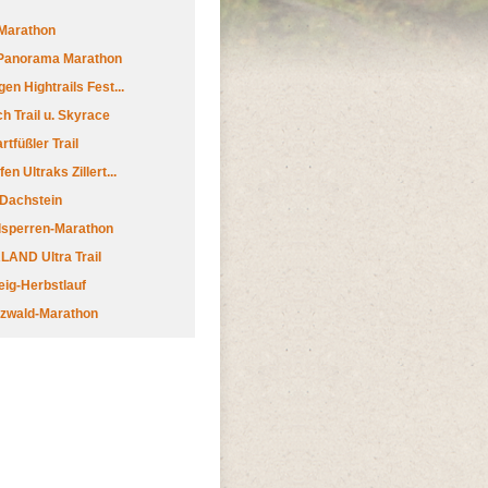
Marathon
 Panorama Marathon
en Hightrails Fest...
h Trail u. Skyrace
tfüßler Trail
n Ultraks Zillert...
 Dachstein
lsperren-Marathon
AND Ultra Trail
ig-Herbstlauf
zwald-Marathon