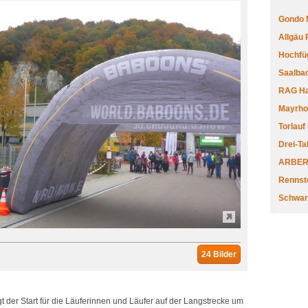
Gondo 
Allgäu
Hochfüg
Saalbac
RAG Har
Mayrhofe
Torlauf
Drei-Ta
ARBERL
Rennste
Schwar
24 Bilder
gt der Start für die Läuferinnen und Läufer auf der Langstrecke um