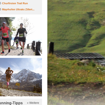
6
Churfirsten Trail Run
6
Mayrhofen Ultraks Zillert...
running-Tipps
» Weitere