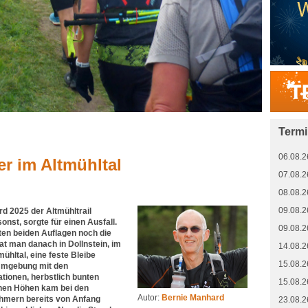
Term
06.08.2
r im Altmühltal
07.08.2
08.08.2
09.08.2
rd 2025 der Altmühltrail
nst, sorgte für einen Ausfall.
09.08.2
en beiden Auflagen noch die
at man danach in Dollnstein, im
14.08.2
ühltal, eine feste Bleibe
15.08.2
Umgebung mit den
ionen, herbstlich bunten
15.08.2
hen Höhen kam bei den
Autor:
Bernie Manhard
ehmern bereits von Anfang
23.08.2