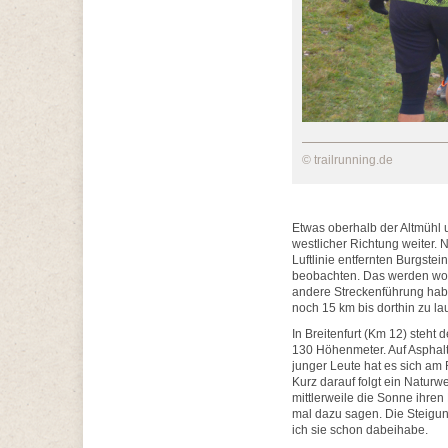
© trailrunning.de
Etwas oberhalb der Altmühl u
westlicher Richtung weiter.
Luftlinie entfernten Burgste
beobachten. Das werden wohl
andere Streckenführung habe
noch 15 km bis dorthin zu la
In Breitenfurt (Km 12) steht
130 Höhenmeter. Auf Asphalt
junger Leute hat es sich a
Kurz darauf folgt ein Naturw
mittlerweile die Sonne ihren
mal dazu sagen. Die Steigun
ich sie schon dabeihabe.