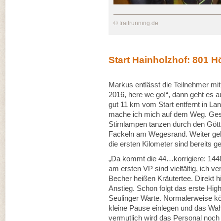
© trailrunning.de
Start Hainholzhof: 801 
Markus entlässt die Teilnehmer m
2016, here we go!“, dann geht es a
gut 11 km vom Start entfernt in La
mache ich mich auf dem Weg. Ges
Stirnlampen tanzen durch den Gött
Fackeln am Wegesrand. Weiter geh
die ersten Kilometer sind bereits ge
„Da kommt die 44…korrigiere: 144
am ersten VP sind vielfältig, ich v
Becher heißen Kräutertee. Direkt h
Anstieg. Schon folgt das erste High
Seulinger Warte. Normalerweise kö
kleine Pause einlegen und das Wa
vermutlich wird das Personal noch 