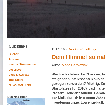
Quicklinks
13.02.16 -
Brocken-Challenge
Bücher
Dem Himmel so na
Autoren
Interna / Kommentar
Autor:
Mario Bartkowski
Leserpost
Wie hoch stehen die Chancen, be
Logo-Download
steigenden Interessenten aus d
Trail-Suche
gezogen zu werden? Mickrig. Zu
NEWS MAGAZIN
Startplatzes für 2016? Lachhafte
Prozent. Tendenz fallend. Gerade
Das M4Y-Buch
per Mail, das ich in diesem Jahr 
Freudensprünge, Löwengebrüll, 