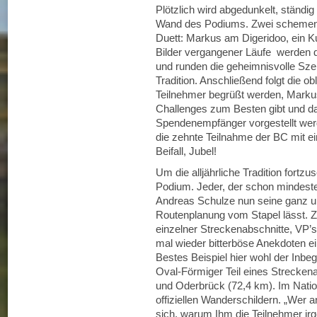
Plötzlich wird abgedunkelt, ständi
Wand des Podiums. Zwei schemenh
Duett: Markus am Digeridoo, ein Ku
Bilder vergangener Läufe werden d
und runden die geheimnisvolle Szen
Tradition. Anschließend folgt die ob
Teilnehmer begrüßt werden, Mark
Challenges zum Besten gibt und da
Spendenempfänger vorgestellt wer
die zehnte Teilnahme der BC mit e
Beifall, Jubel!
Um die alljährliche Tradition fort
Podium. Jeder, der schon mindeste
Andreas Schulze nun seine ganz 
Routenplanung vom Stapel lässt. Z
einzelner Streckenabschnitte, VP’
mal wieder bitterböse Anekdoten e
Bestes Beispiel hier wohl der Inbeg
Oval-Förmiger Teil eines Strecken
und Oderbrück (72,4 km). Im Natio
offiziellen Wanderschildern. „Wer a
sich, warum Ihm die Teilnehmer i