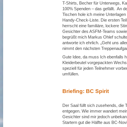
T-Shirts, Becher für Unterwegs, K
100% Spenden – das gefällt. An d
Tischen hole ich meine Unterlage
Handy-Check-Liste. Die ersten Te
herrscht eine familiäre, lockere S
Gesichter des ASFM-Teams sowie Lä
begrüßt mich Markus Ohlef schulter
antworte ich ehrlich. „Geht uns all
nimmt den nächsten Treppenaufgan
Gute Idee, da muss Ich ebenfalls h
Kleiderbeutel vorgepackten Wechse
speziell für jeden Teilnehmer vorb
umfüllen.
Briefing: BC Spirit
Der Saal füllt sich zusehends, die 
entgegen. Wie immer wandert mein
Gesichter sind mir jedoch unbekann
Startern gut die Hälfte aus BC-Nov