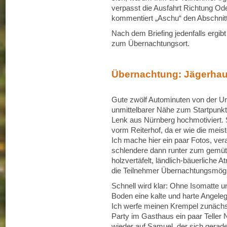
verpasst die Ausfahrt Richtung Ode
kommentiert „Aschu“ den Abschnitt
Nach dem Briefing jedenfalls ergibt
zum Übernachtungsort.
Übernachtung: Jägerha
Gute zwölf Autominuten von der Uni 
unmittelbarer Nähe zum Startpunkt
Lenk aus Nürnberg hochmotiviert. 
vorm Reiterhof, da er wie die meist
Ich mache hier ein paar Fotos, ve
schlendere dann runter zum gemütl
holzvertäfelt, ländlich-bäuerliche 
die Teilnehmer Übernachtungsmögl
Schnell wird klar: Ohne Isomatte u
Boden eine kalte und harte Angele
Ich werfe meinen Krempel zunächs
Party im Gasthaus ein paar Teller N
wieder auf Samuel, der sich gerade