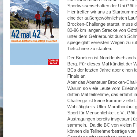
Sportwissenschaften der Uni Götti
Hier treffen wir uns zu Startnumm
eine der außergewöhnlichsten Lauf
Brocken-Challenge startet, muss d
80-86 km langen Strecke von Götti
unter dem Gefrierpunkt durch Schne
spiegelglatt vereisten Wegen zu r
Tiefschnee zu stapfen.
Der Brocken ist Norddeutschlands k
Berg. Für dieses Mal kündigt der
BCs der letzten Jahre aber einen f
Finale an.
Aber das Abenteuer Brocken-Challe
Warum so viele Leute vom Erlebn
dritten Mal teilnehme, das erfahrt 
Challenge ist keine kommerzielle L
Wohltätigkeits-Ultra-Marathonlauf
Sport für Menschlichkeit e.V., Gött
Austragungen bereits insgesamt ü
sammeln. Da die BC von vielen Firm
können die Teilnehmerbeträge von 