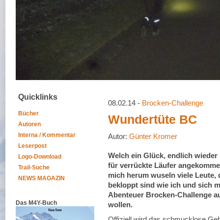
Quicklinks
08.02.14 -
Brocken-Challenge
Bücher
Wundertüte BC
Autoren
Interna / Kommentar
Autor:
Günter Kromer
Leserpost
Welch ein Glück, endlich wieder 
Logo-Download
für verrückte Läufer angekomme
Trail-Suche
mich herum wuseln viele Leute, 
NEWS MAGAZIN
bekloppt sind wie ich und sich
Abenteuer Brocken-Challenge a
Das M4Y-Buch
wollen.
Offiziell wird das schmucklose Gebä