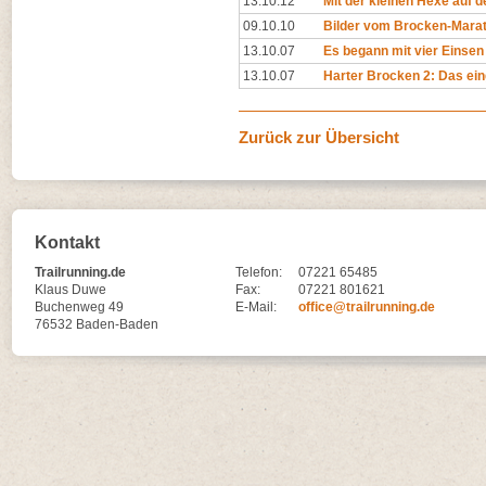
13.10.12
Mit der kleinen Hexe auf 
09.10.10
Bilder vom Brocken-Mara
13.10.07
Es begann mit vier Einsen 
13.10.07
Harter Brocken 2: Das ei
Zurück zur Übersicht
Kontakt
Trailrunning.de
Telefon:
07221 65485
Klaus Duwe
Fax:
07221 801621
Buchenweg 49
E-Mail:
office@trailrunning.de
76532 Baden-Baden