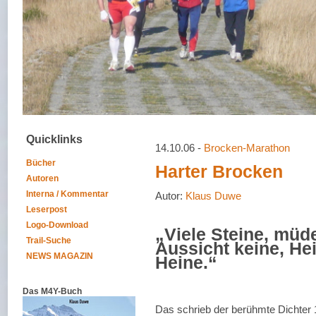
Quicklinks
14.10.06 -
Brocken-Marathon
Bücher
Harter Brocken
Autoren
Interna / Kommentar
Autor:
Klaus Duwe
Leserpost
Logo-Download
„Viele Steine, müd
Trail-Suche
Aussicht keine, He
NEWS MAGAZIN
Heine.“
Das M4Y-Buch
Das schrieb der berühmte Dichter