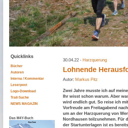
Quicklinks
30.04.22 -
Harzquerung
Bücher
Lohnende Herausf
Autoren
Interna / Kommentar
Autor:
Markus Pitz
Leserpost
Zwei Jahre musste ich auf meine
Logo-Download
Ihr wisst schon warum. Aber wa
Trail-Suche
wird endlich gut. So reise ich mit
NEWS MAGAZIN
Vorfreude am Freitagabend nach
um an der Harzquerung von Wer
Das M4Y-Buch
Nordhausen teilzunehmen. Für 
der Startunterlagen ist es bereit