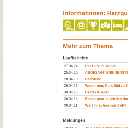
Informationen: Harzq
Mehr zum Thema
Laufberichte
27.04.24
Der Harz im Wandel
25.04.20
ABGESAGT: ERINNERST D
28.04.18
Harzblüte
29.04.17
Westerntor, Kurs Süd zu Sü
30.04.16
Harzer Knaller
26.04.14
Einmal quer durch den Ha
30.04.11
Wart ihr schon mal druff?
Meldungen