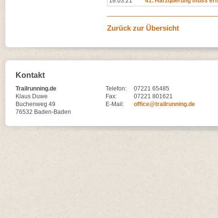
18.03.21
41. Harzquerung muss er
Zurück zur Übersicht
Kontakt
Trailrunning.de
Telefon:
07221 65485
Klaus Duwe
Fax:
07221 801621
Buchenweg 49
E-Mail:
office@trailrunning.de
76532 Baden-Baden