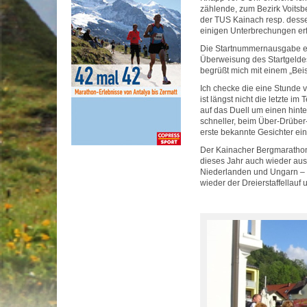
zählende, zum Bezirk Voits
der TUS Kainach resp. desse
einigen Unterbrechungen erf
Die Startnummernausgabe erf
Überweisung des Startgeldes
begrüßt mich mit einem „Beist 
Ich checke die eine Stunde
ist längst nicht die letzte i
auf das Duell um einen hinte
schneller, beim Über-Drüber-
erste bekannte Gesichter ein
Der Kainacher Bergmarathon z
dieses Jahr auch wieder aus
Niederlanden und Ungarn –
wieder der Dreierstaffellauf