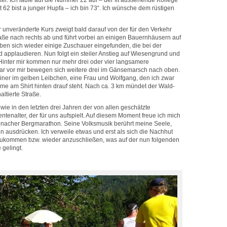
ker. Ich laufe auf die Nummer 22 auf – der fit aussehende Kollege
„Mit 62 bist a junger Hupfa – ich bin 73“. Ich wünsche dem rüstigen
 unveränderte Kurs zweigt bald darauf von der für den Verkehr
raße nach rechts ab und führt vorbei an einigen Bauernhäusern auf
en sich wieder einige Zuschauer eingefunden, die bei der
 applaudieren. Nun folgt ein steiler Anstieg auf Wiesengrund und
 Hinter mir kommen nur mehr drei oder vier langsamere
bar vor mir bewegen sich weitere drei im Gänsemarsch nach oben.
Einer im gelben Leibchen, eine Frau und Wolfgang, den ich zwar
me am Shirt hinten drauf steht. Nach ca. 3 km mündet der Wald-
ltierte Straße.
ie in den letzten drei Jahren der von allen geschätzte
tenalter, der für uns aufspielt. Auf diesem Moment freue ich mich
inacher Bergmarathon. Seine Volksmusik berührt meine Seele,
n ausdrücken. Ich verweile etwas und erst als sich die Nachhut
gzukommen bzw. wieder anzuschließen, was auf der nun folgenden
 gelingt.