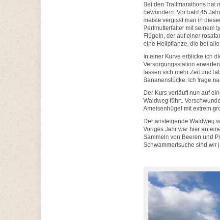
Bei den Trailmarathons hat 
bewundern. Vor bald 45 Jahr
meiste vergisst man in dies
Perlmutterfalter mit seinem
Flügeln, der auf einer rosaf
eine Heilpflanze, die bei a
In einer Kurve erblicke ich 
Versorgungsstation erwarten
lassen sich mehr Zeit und lab
Bananenstücke. Ich frage na
Der Kurs verläuft nun auf ei
Waldweg führt. Verschwunden
Ameisenhügel mit extrem groß
Der ansteigende Waldweg wir
Voriges Jahr war hier an ei
Sammeln von Beeren und Pilz
Schwammerlsuche sind wir ja