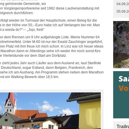
berg gehörende Gemeinde, wo
04.09.2
n Vorgängersportvereine seit 1982 diese Laufveranstaltung mit
05.09.2
olgreich durchführen.
olgt wieder im Turnsaal der Hauptschule, einen Beleg für die
 in der Höhe von 50,--Euro habe ich auf Verlangen bei mir. Man
a wieda do?“--- „Jojo, freili“
 vor dem Rennen um 9 Uhr aufgehängte Liste. Meine Nummer 64
m Teilnehmerfeld. Unter M-60 ist nur der Ewald Zauchinger angeführt,
ren Platz mit ihm freue ich mich schon. In Linz war ich heuer etwas
Marathon dann er. Allerdings sehe ich weder ihn noch sonst fürs
e Viertelstunde vor dem Start am Dorfplatz.
ieht jedes Jahr auch Läufer aus dem Ausland an, laut Startliste
 Deutschland, sogar Estland, dann Belgien, Frankreich, den
 sehe ich am Aushang. Am Programm stehen neben dem Marathon
 und ein Walking-Bewerb über 18,5 km.
Trail