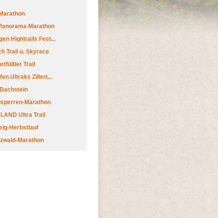
Marathon
 Panorama Marathon
en Hightrails Fest...
h Trail u. Skyrace
tfüßler Trail
n Ultraks Zillert...
 Dachstein
lsperren-Marathon
AND Ultra Trail
ig-Herbstlauf
zwald-Marathon