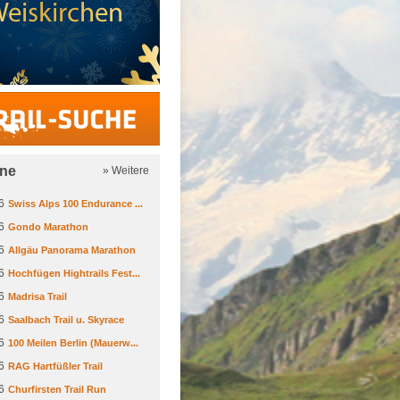
Trail-Suche
ine
» Weitere
6
Swiss Alps 100 Endurance ...
6
Gondo Marathon
6
Allgäu Panorama Marathon
6
Hochfügen Hightrails Fest...
6
Madrisa Trail
6
Saalbach Trail u. Skyrace
6
100 Meilen Berlin (Mauerw...
6
RAG Hartfüßler Trail
6
Churfirsten Trail Run