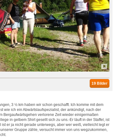
19 Bilder
angen, 3 ½ km haben wir schon geschafft. Ich komme mit dem
st wie ich ein Abwärtslaufspezialist, der ankündigt, nach der
im Bergaufwärtsgehen verlorene Zeit wieder einigermaßen
ge in gelbem Shirt gesellt sich zu uns.-Er läuft in der Staffel, ist
 ist er ja nicht gerade unterwegs, aber wer weiß, vielleicht legt er
zu unserer Gruppe zähle, versucht immer von uns wegzukommen,
cht.