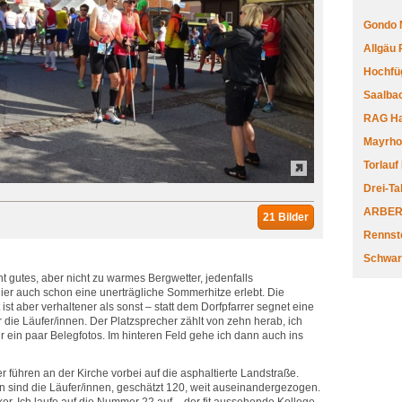
Gondo 
Allgäu
Hochfüg
Saalbac
RAG Har
Mayrhofe
Torlauf
Drei-Ta
ARBERL
21 Bilder
Rennste
Schwar
t gutes, aber nicht zu warmes Bergwetter, jedenfalls
hier auch schon eine unerträgliche Sommerhitze erlebt. Die
ist aber verhaltener als sonst – statt dem Dorfpfarrer segnet eine
die Läufer/innen. Der Platzsprecher zählt von zehn herab, ich
ür ein paar Belegfotos. Im hinteren Feld gehe ich dann auch ins
r führen an der Kirche vorbei auf die asphaltierte Landstraße.
sind die Läufer/innen, geschätzt 120, weit auseinandergezogen.