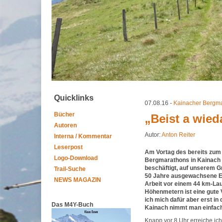
Quicklinks
07.08.16 -
Kainacher Bergm
Bücher
„Beist a wied
Autoren
Autor:
Anton Reiter
Interna / Kommentar
Leserpost
Am Vortag des bereits zum 
Logo-Download
Bergmarathons in Kainach b
beschäftigt, auf unserem G
Trail-Suche
50 Jahre ausgewachsene Ei
NEWS MAGAZIN
Arbeit vor einem 44 km-Lau
Höhenmetern ist eine gute
ich mich dafür aber erst in 
Das M4Y-Buch
Kainach nimmt man einfach
Knapp vor 8 Uhr erreiche ic