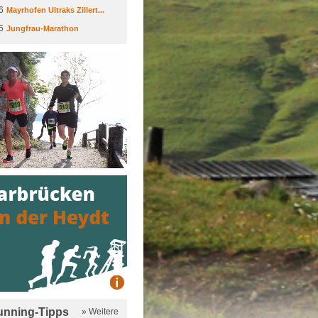
6
Mayrhofen Ultraks Zillert...
6
Jungfrau-Marathon
running-Tipps
» Weitere