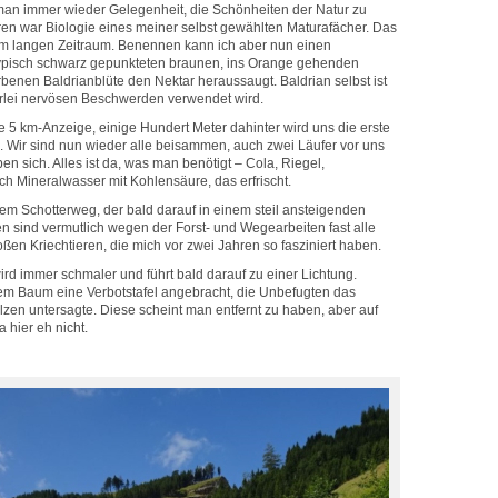
man immer wieder Gelegenheit, die Schönheiten der Natur zu
en war Biologie eines meiner selbst gewählten Maturafächer. Das
em langen Zeitraum. Benennen kann ich aber nun einen
 typisch schwarz gepunkteten braunen, ins Orange gehenden
arbenen Baldrianblüte den Nektar heraussaugt. Baldrian selbst ist
llerlei nervösen Beschwerden verwendet wird.
die 5 km-Anzeige, einige Hundert Meter dahinter wird uns die erste
. Wir sind nun wieder alle beisammen, auch zwei Läufer vor uns
en sich. Alles ist da, was man benötigt – Cola, Riegel,
ch Mineralwasser mit Kohlensäure, das erfrischt.
nem Schotterweg, der bald darauf in einem steil ansteigenden
 sind vermutlich wegen der Forst- und Wegearbeiten fast alle
en Kriechtieren, die mich vor zwei Jahren so fasziniert haben.
d immer schmaler und führt bald darauf zu einer Lichtung.
nem Baum eine Verbotstafel angebracht, die Unbefugten das
en untersagte. Diese scheint man entfernt zu haben, aber auf
 hier eh nicht.