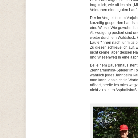
Hinter uns folgen ca. 20 Wal
fragt mich, wie alt ich bin. 
Veteranen einen guten Lauf.
Der im Vergleich zum Vorjahr
kurzeitig gesperrten Landst
eine Wiese. Wie gewohnt hab
Abzweigung postiert sind und
weiter durch ein Waldstück.
Läufer/innen nach, unmittel
Zu diesen schließe ich auf. 
nicht kenne, aber dessen Na
und Wiesenweg in eine aspha
Bei einem Bauernhaus steht w
Ziehharmonika-Spieler im Ren
wahrlich jedes Jahr beim Ka
man kann das nicht in Worte
nähert, beeile ich mich we
nicht zu steilen Asphaltstraße