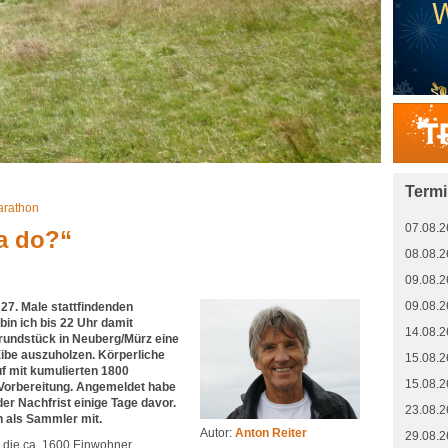
Term
arathon
07.08.2
a do?“
08.08.2
09.08.2
09.08.2
27. Male stattfindenden
in ich bis 22 Uhr damit
14.08.2
rundstück in Neuberg/Mürz eine
be auszuholzen. Körperliche
15.08.2
f mit kumulierten 1800
15.08.2
 Vorbereitung. Angemeldet habe
der Nachfrist einige Tage davor.
23.08.2
 als Sammler mit.
Autor:
Anton Reiter
29.08.2
h die ca. 1600 Einwohner